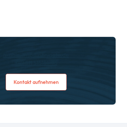
n-able-msp@infinigate.de
+49 511 515151-96
Kontakt aufnehmen