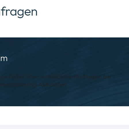
nfragen
am
gerne bei Ihren vertrieblichen Anfragen, bei
ten Marketing-Aktivitäten.