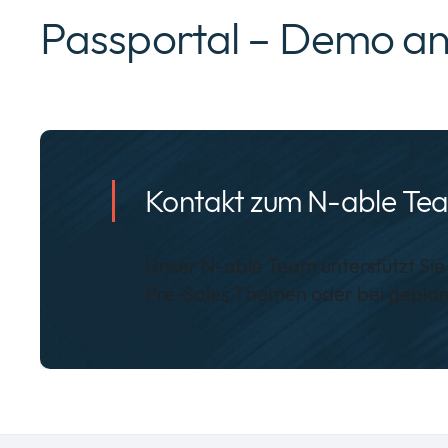
Passportal – Demo a
Kontakt zum N-able Te
Unser N-able Team unterstützt Sie 
Pre-Sales Themen oder bei geplan