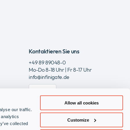
Kontaktieren Sie uns
+49 89 89048-0
Mo-Do 8-18 Uhr | Fr 8-17 Uhr
info@infinigate.de
Kontakt
Allow all cookies
yse our traffic.
 analytics
Customize
Besuche
Besuc
Bes
y’ve collected