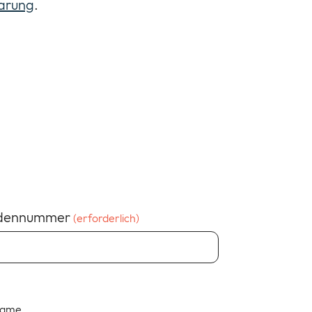
barung
.
dennummer
(erforderlich)
name