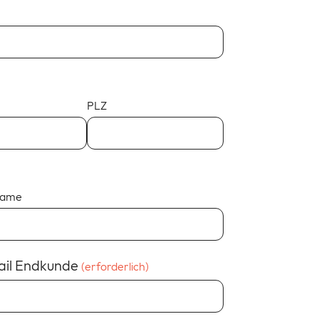
PLZ
name
ail Endkunde
(erforderlich)