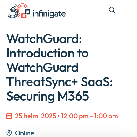
Siirry
sisältöön
Expand
or
collapse
a
WatchGuard:
sub
menu
Introduction to
WatchGuard
ThreatSync+ SaaS:
Securing M365
25 helmi 2025 • 12:00 pm - 1:00 pm
Yritys
Expan
Online
or