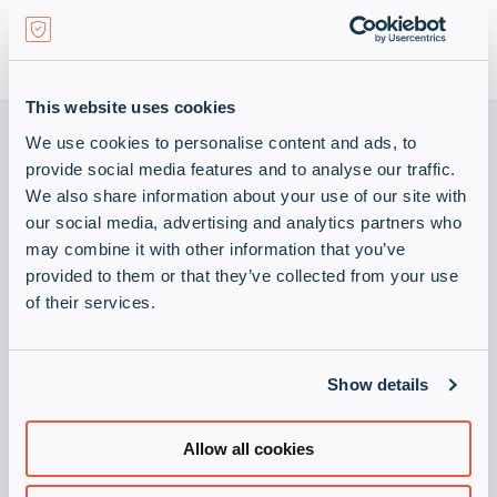
Uutisia
collap
Expan
a
or
sub
Tietosuojakäytäntö
collap
Expan
menu
a
This website uses cookies
or
sub
collap
We use cookies to personalise content and ads, to
menu
a
provide social media features and to analyse our traffic.
sub
We also share information about your use of our site with
menu
our social media, advertising and analytics partners who
Ryhdy Infinigaten päämieheksi
may combine it with other information that you’ve
Vieraile Infinigate Groupissa
provided to them or that they’ve collected from your use
of their services.
Tilaa uutiskirje
Pysy ajantasalla tietoturva-asioista tilaamalla
uutiskirjeemme.
Show details
Tilaa uutiskirje
Allow all cookies
Hae jälleenmyyjäksi