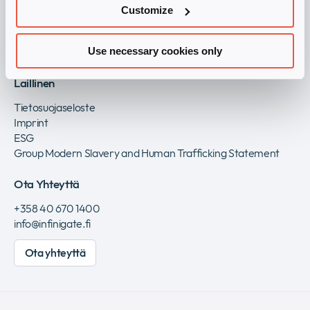
Customize
Rekisteröidy jälleenmyyjäksi ja menestytään yhdessä!
Rekisteröidy
Use necessary cookies only
Laillinen
Tietosuojaseloste
Imprint
ESG
Group Modern Slavery and Human Trafficking Statement
Ota Yhteyttä
+358 40 670 1400
info@infinigate.fi
Ota yhteyttä