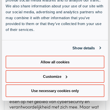
provide social media features and to analyse our traffic.
Nieuwjaarsborrel & Ivanti nieuwjaarsduik Sinds
We also share information about your use of our site with
1960 worden er in Nederland
our social media, advertising and analytics partners who
nieuwjaarsduiken georganiseerd. Voor velen
may combine it with other information that you’ve
symboliseert de nieuwjaarsduik een frisse
provided to them or that they’ve collected from your use
start…
of their services.
Meer informatie
Show details
Events
Past event: Cybersecuritywet NIS2:
wat betekent dat voor uw
Allow all cookies
organisatie?
Customize
22 mei 2025 • 3:00 pm - 4:00 pm
Utrecht
Use necessary cookies only
De Europese NIS2-richtlijn brengt strengere
eisen op het gebied van cybersecurity en
verantwoordelijkheid met zich mee. Maar wat