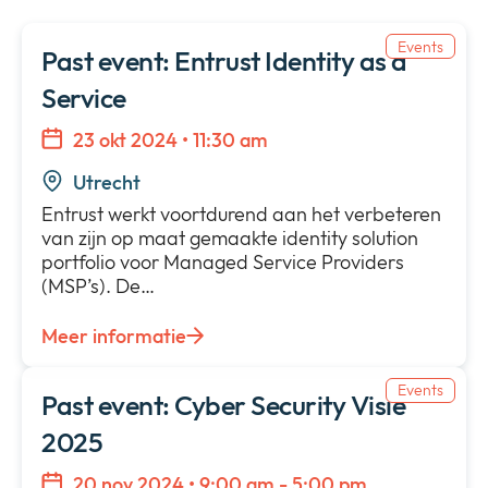
Bedrijf
Expan
Events
or
Past event: Entrust Identity as a
Nieuws
collap
Expan
Service
a
or
sub
Privacy
collap
23 okt 2024 • 11:30 am
Expan
menu
a
or
Utrecht
sub
collap
menu
Entrust werkt voortdurend aan het verbeteren
a
van zijn op maat gemaakte identity solution
sub
portfolio voor Managed Service Providers
menu
(MSP’s). De…
Meer informatie
Events
Past event: Cyber Security Visie
2025
20 nov 2024 • 9:00 am - 5:00 pm