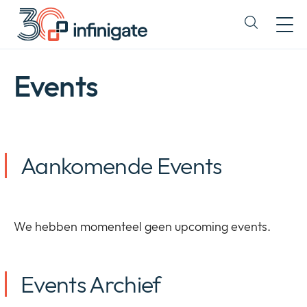
Direct
doorgaan
Expand
naar
or
content
collapse
a
Events
sub
menu
Aankomende Events
We hebben momenteel geen upcoming events.
Events Archief