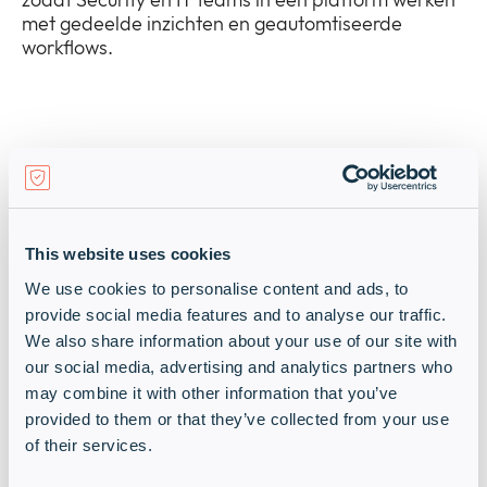
met gedeelde inzichten en geautomtiseerde
workflows.
Erkenning van
experts
This website uses cookies
We use cookies to personalise content and ads, to
Ivanti wordt internationaal erkend als
provide social media features and to analyse our traffic.
toonaangevend leverancier in IT- en
We also share information about your use of our site with
beveiligingsbeheer. Ivanti werd door
our social media, advertising and analytics partners who
GigaOm benoemd tot leader in Patch
may combine it with other information that you’ve
Management en solutions
en is door
provided to them or that they’ve collected from your use
Forrester uitgeroepen tot Leader in de
of their services.
Unified Endpoint Management Wave
.
Deze erkenningen bevestigen de