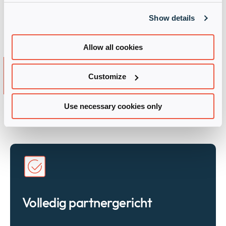
kracht en betrouwbaarheid van het
Show details
Ivanti-platform.
Allow all cookies
Belangrijke voordelen als
Customize
partner van Ivanti
Use necessary cookies only
Met Ivanti als partner kun je:
Volledig partnergericht