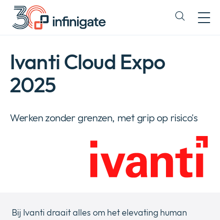
Direct
doorgaan
Expand
naar
or
content
collapse
a
Ivanti Cloud Expo
sub
menu
2025
Werken zonder grenzen, met grip op risico's
Bij Ivanti draait alles om het elevating human