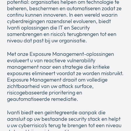
potential: organisaties helpen om technologie te
Bedrijf
Expan
beheren, beschermen en automatiseren zodat ze
or
continu kunnen innoveren. In een wereld waarin
Nieuws
collap
cyberdreigingen razendsnel evolueren, biedt
Expan
a
Ivanti oplossingen die IT en Security
or
sub
samenbrengen en risico’s terugbrengen tot een
Privacy
collap
Expan
menu
niveau dat past bij uw organisatie.
a
or
sub
collap
Met onze Exposure Management-oplossingen
menu
a
evolueert u van reactieve vulnerability
sub
management naar een strategie die kritieke
menu
exposures elimineert voordat ze worden misbruikt.
Exposure Management draait om volledige
zichtbaarheid van uw attack surface,
risicogebaseerde prioritering en
geautomatiseerde remediatie.
Ivanti biedt een geïntegreerde aanpak die
aansluit op uw bestaande security stack en helpt
u uw cyberrisico’s terug te brengen tot een niveau