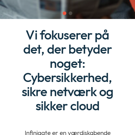
Nyheder & press
collap
Expan
a
or
sub
Vilkår & policies
collap
Expan
menu
a
Vi fokuserer på
or
sub
collap
menu
a
det, der betyder
sub
menu
noget:
Cybersikkerhed,
sikre netværk og
sikker cloud
Infinigate er en værdiskabende