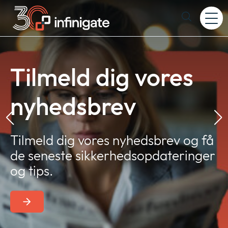
Spring
til
Expand
indhold
or
collapse
We focus on what
a
sub
Tilmeld dig vores
menu
matters:
nyhedsbrev
Cybersecurity,
Tilmeld dig vores nyhedsbrev og få
Secure Networks
de seneste sikkerhedsopdateringer
and Secure Cloud
og tips.
Firma
Expan
Kontakt os
or