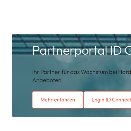
Partnerportal ID 
Ihr Partner für das Wachstum bei Har
Angeboten
Mehr erfahren
Login ID Connec