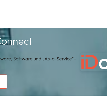
Connect
dware, Software und „As-a-Service“-
t