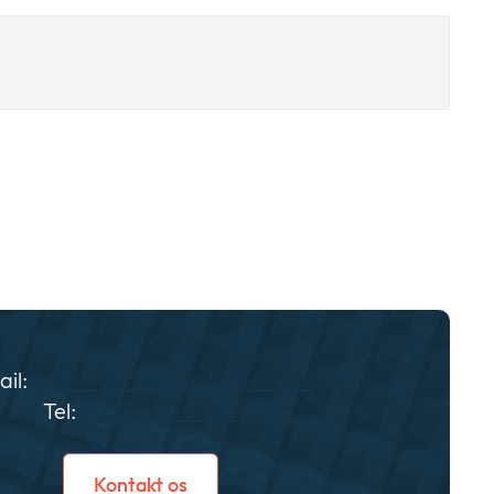
il:
salesorders-dk@infinigate.dk
Tel:
+45 70 20 56 5
6
Kontakt os