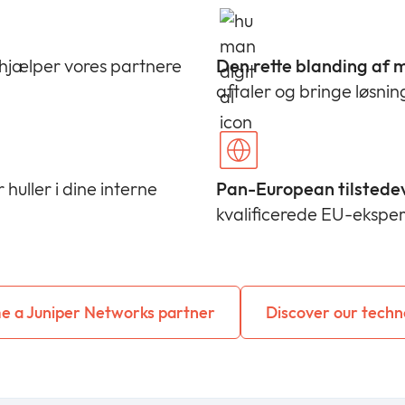
 hjælper vores partnere
Den rette blanding af 
aftaler og bringe løsni
 huller i dine interne
Pan-European tilstede
kvalificerede EU-eksperte
 a Juniper Networks partner
Discover our techn