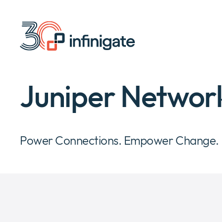
Spring
til
indhold
Juniper Networ
Power Connections. Empower Change.