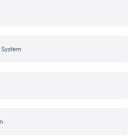
 System
on