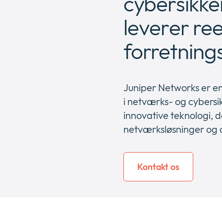
cybersikke
leverer ree
forretnings
Juniper Networks er en
i netværks- og cybersi
innovative teknologi, d
netværksløsninger og 
Kontakt os