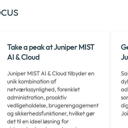
ocus
Take a peak at Juniper MIST
Ge
AI & Cloud
Ju
Juniper MIST AI & Cloud tilbyder en
Sa
unik kombination af
dy
netværkssynlighed, forenklet
ad
administration, proaktiv
so
vedligeholdelse, brugerengagement
di
og sikkerhedsfunktioner, hvilket gør
Joi
det til en ideel løsning for