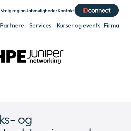
Vælg region
Jobmuligheder
Kontakt
Expand
or
Partnere
Services
Kurser og events
Firma
Exp
collapse
or
a
coll
sub
a
menu
sub
men
ks- og