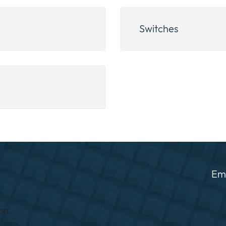
Switches
Ema
on.