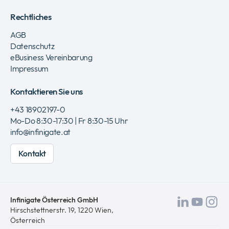
Rechtliches
AGB
Datenschutz
eBusiness Vereinbarung
Impressum
Kontaktieren Sie uns
+43 18902197-0
Mo-Do 8:30-17:30 | Fr 8:30-15 Uhr
info@infinigate.at
Kontakt
Infinigate Österreich GmbH
Besuch
Besu
Be
Hirschstettnerstr. 19, 1220 Wien,
Österreich
Sie
Sie
Si