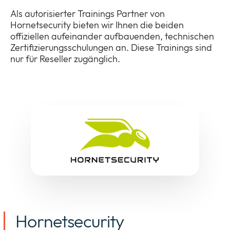
Als autorisierter Trainings Partner von
Hornetsecurity bieten wir Ihnen die beiden
offiziellen aufeinander aufbauenden, technischen
Unternehmen
Expan
Zertifizierungsschulungen an. Diese Trainings sind
or
nur für Reseller zugänglich.
ID Connect
collap
Expan
a
or
sub
News
collap
Expan
menu
a
or
sub
Legal & Compliance
collap
Expan
menu
a
or
sub
collap
menu
a
sub
menu
Hornetsecurity