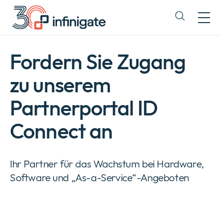
Zum
Inhalt
Expand
wechseln
or
collapse
a
Fordern Sie Zugang
sub
menu
zu unserem
Partnerportal ID
Connect an
Ihr Partner für das Wachstum bei Hardware,
Software und „As-a-Service“-Angeboten