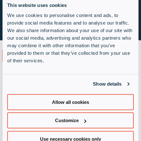
This website uses cookies
Maßgeschneiderte Schulungen und
bedarfsgerechte Bildung helfen Ihnen, Ihre
We use cookies to personalise content and ads, to
Fähigkeiten zu verbessern und konstant großartige
provide social media features and to analyse our traffic.
Ergebnisse für Ihre Kunden zu erzielen.
We also share information about your use of our site with
our social media, advertising and analytics partners who
may combine it with other information that you’ve
Funktionen von ID Connect
provided to them or that they’ve collected from your use
of their services.
ID Connect bietet Ihnen einen Single-Sign-On-
Zugang zu unseren digitalen Diensten der nächsten
Show details
Generation, jederzeit und überall. Auf dem Portal
finden Sie alle Informationen und Werkzeuge, die
Sie benötigen, um Ihren Übergang zu gemischten
Allow all cookies
Hardware-, Software- und „As-a-Service“-
Geschäftsmodellen zu beschleunigen.
Customize
Use necessary cookies only