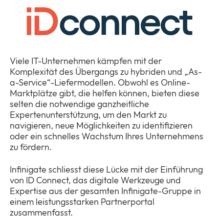
Unternehmen
Expan
or
ID Connect
collap
Viele IT-Unternehmen kämpfen mit der
Expan
a
Komplexität des Übergangs zu hybriden und „As-
or
Infinigate ID Connect
sub
a-Service“-Liefermodellen. Obwohl es Online-
collap
menu
Marktplätze gibt, die helfen können, bieten diese
a
Fordern Sie Zugang zu unserem Partnerportal ID
selten die notwendige ganzheitliche
sub
Connect an
Expertenunterstützung, um den Markt zu
menu
navigieren, neue Möglichkeiten zu identifizieren
News
Expan
oder ein schnelles Wachstum Ihres Unternehmens
or
zu fördern.
Legal & Compliance
collap
Expan
a
Infinigate schliesst diese Lücke mit der Einführung
or
sub
von ID Connect, das digitale Werkzeuge und
collap
menu
Expertise aus der gesamten Infinigate-Gruppe in
a
einem leistungsstarken Partnerportal
sub
zusammenfasst.
menu