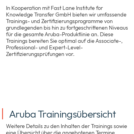
In Kooperation mit Fast Lane Institute for
Knowledge Transfer GmbH bieten wir umfassende
Trainings- und Zertifizierungsprogramme von
Unternehmen
Expan
grundlegenden bis hin zu fortgeschrittenen Niveaus
or
für die gesamte Aruba-Produktlinie an. Diese
ID Connect
collap
Expan
Trainings bereiten Sie optimal auf die Associate-,
a
or
Professional- und Expert-Level-
sub
News
collap
Zertifizierungsprüfungen vor.
Expan
menu
a
or
sub
Legal & Compliance
collap
Expan
menu
a
or
sub
collap
menu
a
sub
menu
Aruba Trainingsübersicht
Weitere Details zu den Inhalten der Trainings sowie
eine Übersicht über die angebotenen Termine