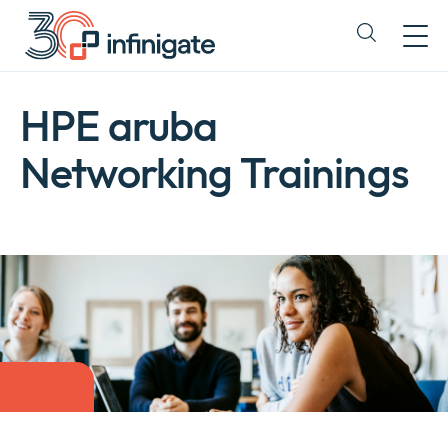
Zum
Inhalt
Expand
wechseln
or
collapse
a
HPE aruba
sub
menu
Networking Trainings