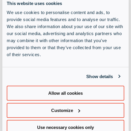
Configuration Aruba Mobility
This website uses cookies
Level 1
We use cookies to personalise content and ads, to
provide social media features and to analyse our traffic.
We also share information about your use of our site with
In diesem Training erwerben Sie umfassende
our social media, advertising and analytics partners who
Kenntnisse und praktische Fähigkeiten zur
may combine it with other information that you’ve
Konfiguration eines Aruba-WLANs mit der OS
provided to them or that they’ve collected from your use
8.X Architektur. Sie lernen durch Vorlesungen
und Laborübungen, wie Sie einen Mobility
of their services.
Master, Controller und Access Points einrichten
sowie ein sicheres Netzwerk mit mehreren
SSIDs aufbauen. Dieses Training bereitet Sie
Show details
gezielt auf die Zertifizierungsprüfung Aruba
Certified Mobility Associate (ACMA) V8 vor.
Allow all cookies
Termine
Customize
Configuration Aruba Mobility
Level 2
Use necessary cookies only