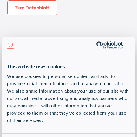
Zum Datenblatt
Lead Generierung vom Profi
Durch die Verbindung aus Hardcopy oder E-
This website uses cookies
Mailing und der nachgelagerten Telesales
We use cookies to personalise content and ads, to
Aktivität zur Leadqualifizierung verspricht die
provide social media features and to analyse our traffic.
Kampagne eine hohe Erfolgsquote mit geringem
We also share information about your use of our site with
Aufwand für Ihren Vertrieb, da Sie erst dann aktiv
our social media, advertising and analytics partners who
werden müssen, wenn ein hinreichend
may combine it with other information that you’ve
qualifiziertes Lead vorliegt.
provided to them or that they’ve collected from your use
Alternativ können Sie Telemarketing ohne
of their services.
vorangelagertes Mailing nutzen, um bestehende
Kontaktadressen zu qualifizieren oder. Auch der