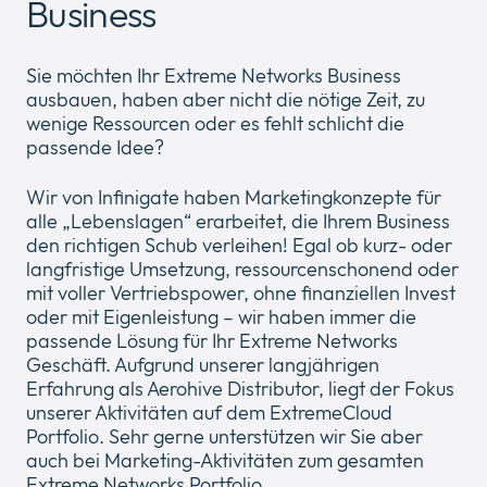
Business
Sie möchten Ihr Extreme Networks Business
Unternehmen
Expan
ausbauen, haben aber nicht die nötige Zeit, zu
or
wenige Ressourcen oder es fehlt schlicht die
ID Connect
collap
Expan
passende Idee?
a
or
sub
News
collap
Wir von Infinigate haben Marketingkonzepte für
Expan
menu
a
alle „Lebenslagen“ erarbeitet, die Ihrem Business
or
sub
den richtigen Schub verleihen! Egal ob kurz- oder
Legal & Compliance
collap
Expan
menu
langfristige Umsetzung, ressourcenschonend oder
a
or
mit voller Vertriebspower, ohne finanziellen Invest
sub
collap
oder mit Eigenleistung – wir haben immer die
menu
a
passende Lösung für Ihr Extreme Networks
sub
Geschäft. Aufgrund unserer langjährigen
menu
Erfahrung als Aerohive Distributor, liegt der Fokus
unserer Aktivitäten auf dem ExtremeCloud
Portfolio. Sehr gerne unterstützen wir Sie aber
auch bei Marketing-Aktivitäten zum gesamten
Extreme Networks Portfolio.