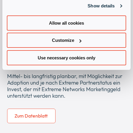
Kauf neuer Adressen ist möglich. Bitte beachten
Show details
Sie jedoch, dass die Erfolgsquote sehr stark von
der Auswahl der richtigen Zielgruppe abhängt. Im
besten Fall nutzen Sie Ihre eigenen
Allow all cookies
Adressdatenbank mit Kontakten, die Ihr
Unternehmen bereits kennen und starten Sie eine
Customize
Telemarketingaktion für Cross-oder Upsell. Mit
unserem erfahrenen Telemarketingpartner bieten
wir Ihnen Telemarketingpakete zu
Use necessary cookies only
Sonderkonditionen.
Mittel- bis langfristig planbar, mit Möglichkeit zur
Adaption und je nach Extreme Partnerstatus ein
Invest, der mit Extreme Networks Marketinggeld
unterstützt werden kann.
Zum Datenblatt