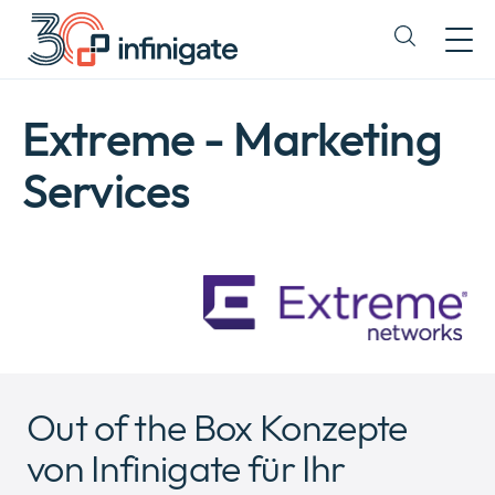
Zum
Inhalt
Expand
wechseln
or
collapse
a
Extreme - Marketing
sub
menu
Services
Out of the Box Konzepte
von Infinigate für Ihr