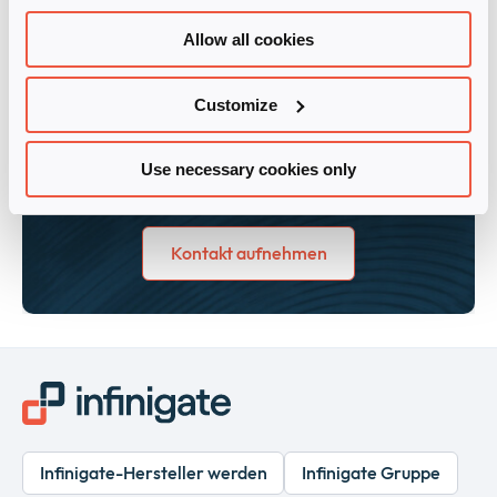
Team
Allow all cookies
Unser Microsoft Team unterstützt Sie
gerne bei Ihren vertrieblichen
Customize
Anfragen, bei Pre-Sales Themen oder
bei geplanten Marketing-Aktivitäten.
vertrieb@infinigate.at
Use necessary cookies only
+43 1 890 2197 – 100
Kontakt aufnehmen
Infinigate-Hersteller werden
Infinigate Gruppe