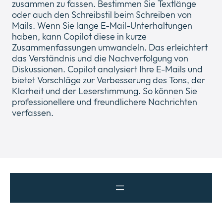
zusammen zu fassen. Bestimmen Sie Textlänge
oder auch den Schreibstil beim Schreiben von
Mails. Wenn Sie lange E-Mail-Unterhaltungen
Unternehmen
haben, kann Copilot diese in kurze
Expan
Zusammenfassungen umwandeln. Das erleichtert
or
das Verständnis und die Nachverfolgung von
ID Connect
collap
Expan
Diskussionen. Copilot analysiert Ihre E-Mails und
a
or
bietet Vorschläge zur Verbesserung des Tons, der
sub
News
collap
Klarheit und der Leserstimmung. So können Sie
Expan
menu
a
professionellere und freundlichere Nachrichten
or
sub
verfassen.
Legal & Compliance
collap
Expan
menu
a
or
sub
collap
menu
a
sub
menu