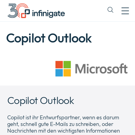
Zum
Inhalt
Expand
wechseln
or
collapse
a
Copilot Outlook
sub
menu
Copilot Outlook
Copilot ist ihr Entwurfspartner, wenn es darum
geht, schnell gute E-Mails zu schreiben, oder
Nachrichten mit den wichtigsten Informationen