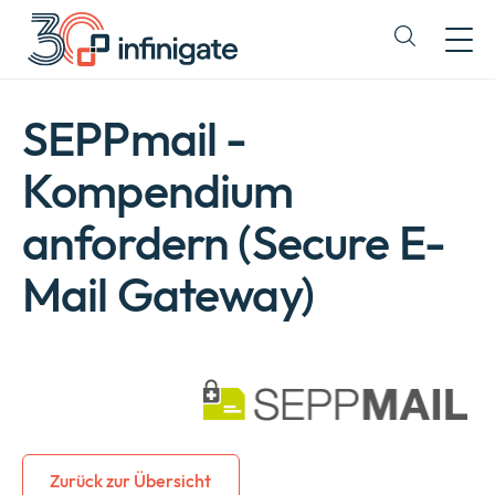
Zum
Inhalt
Expand
wechseln
or
collapse
a
SEPPmail -
sub
menu
Kompendium
anfordern (Secure E-
Mail Gateway)
Zurück zur Übersicht