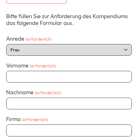
Bitte füllen Sie zur Anforderung des Kompendiums
Unternehmen
das folgende Formular aus.
Expan
or
ID Connect
collap
Anrede
(erforderlich)
Expan
a
or
sub
News
collap
Expan
menu
a
or
Vorname
(erforderlich)
sub
Legal & Compliance
collap
Expan
menu
a
or
sub
collap
menu
Nachname
(erforderlich)
a
sub
menu
Firma
(erforderlich)