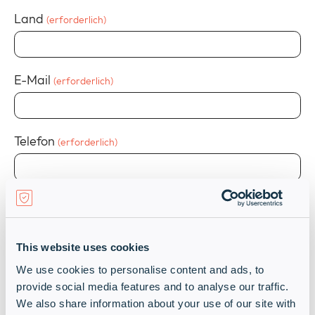
Land
(erforderlich)
E-Mail
(erforderlich)
Telefon
(erforderlich)
Ich bin
(erforderlich)
IT Reseller
Endkunde
This website uses cookies
Einwilligung
(erforderlich)
We use cookies to personalise content and ads, to
provide social media features and to analyse our traffic.
Mit der Angabe Ihrer Daten und dem Absenden dieses Formulars
erklären Sie sich einverstanden, dass wir Ihre
We also share information about your use of our site with