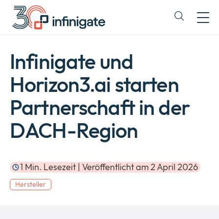
Zum
Inhalt
Expand
wechseln
or
collapse
a
Infinigate und
sub
menu
Horizon3.ai starten
Partnerschaft in der
DACH-Region
1 Min. Lesezeit | Veröffentlicht am 2 April 2026
Hersteller