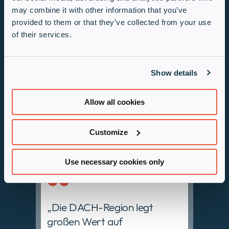
may combine it with other information that you’ve
Sicherheitsanforderungen
provided to them or that they’ve collected from your use
gerecht zu werden.“
of their services.
Udo Schillings
Show details
Vendor Alliances
Manager DACH bei
Infinigate.
Allow all cookies
Customize
Use necessary cookies only
„Die DACH-Region legt
großen Wert auf