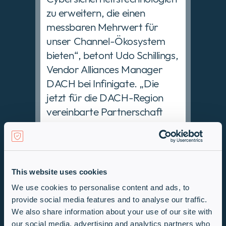
zu erweitern, die einen
messbaren Mehrwert für
unser Channel-Ökosystem
bieten“, betont Udo Schillings,
Vendor Alliances Manager
DACH bei Infinigate. „Die
jetzt für die DACH-Region
vereinbarte Partnerschaft
mit Horizon3.ai verstärkt
unser Angebot im Bereich der
proaktiven Cybersicherheit
deshalb signifikant und
This website uses cookies
ermöglicht unseren Partnern,
We use cookies to personalise content and ads, to
den steigenden
provide social media features and to analyse our traffic.
regulatorischen, operativen
We also share information about your use of our site with
und kundenorientierten
our social media, advertising and analytics partners who