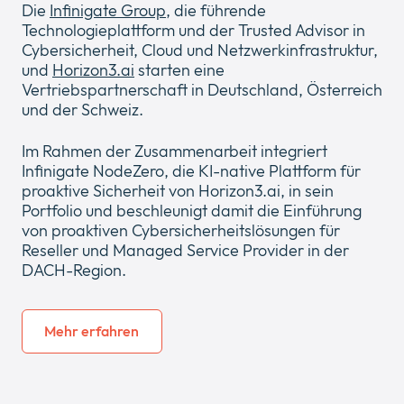
Die
Infinigate Group
, die führende
Technologieplattform und der Trusted Advisor in
Cybersicherheit, Cloud und Netzwerkinfrastruktur,
Unternehmen
und
Horizon3.ai
starten eine
Expan
Vertriebspartnerschaft in Deutschland, Österreich
or
und der Schweiz.
ID Connect
collap
Expan
a
or
Im Rahmen der Zusammenarbeit integriert
sub
News
collap
Expan
Infinigate NodeZero, die KI-native Plattform für
menu
a
or
proaktive Sicherheit von Horizon3.ai, in sein
sub
Legal & Compliance
collap
Portfolio und beschleunigt damit die Einführung
Expan
menu
a
von proaktiven Cybersicherheitslösungen für
or
sub
Reseller und Managed Service Provider in der
collap
menu
DACH-Region.
a
sub
menu
Mehr erfahren