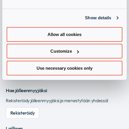
Show details
Ryhdy Infinigaten päämieheksi
Vieraile Infinigate Groupissa
Allow all cookies
Tilaa uutiskirje
Customize
Pysy ajantasalla tietoturva-asioista tilaamalla
uutiskirjeemme.
Use necessary cookies only
Tilaa uutiskirje
Hae jälleenmyyjäksi
Rekisteröidy jälleenmyyjäksi ja menestytään yhdessä!
Rekisteröidy
Laillinen