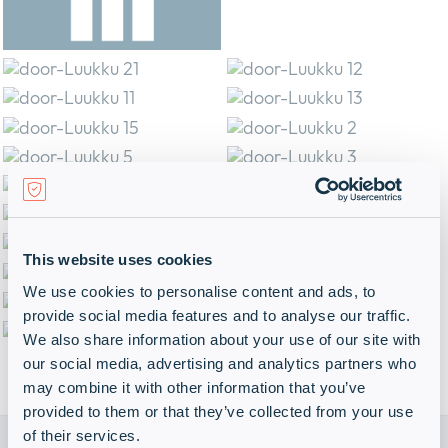
Uutisia
collap
Expan
a
or
sub
Tietosuojakäytäntö
collap
Expan
menu
a
or
sub
collap
menu
a
sub
menu
This website uses cookies
We use cookies to personalise content and ads, to
provide social media features and to analyse our traffic.
We also share information about your use of our site with
our social media, advertising and analytics partners who
may combine it with other information that you’ve
provided to them or that they’ve collected from your use
of their services.