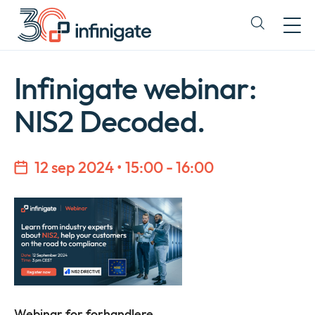
Hopp
til
Expand
innhold
or
collapse
a
Infinigate webinar:
sub
menu
NIS2 Decoded.
12 sep 2024 • 15:00 - 16:00
Company
Expan
or
Webinar for forhandlere