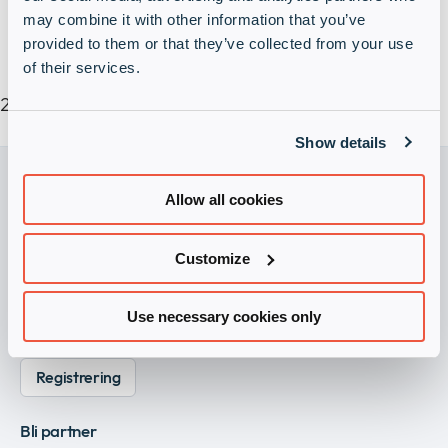
Check Point, Fortinet, Ivanti og TXOne deltar i
may combine it with other information that you’ve
panelet for å diskutere fordeler, utfordringer og
provided to them or that they’ve collected from your use
beste fremgangsmåter for å bli NIS2-klar.
of their services.
september kl. 15.00
Show details
Allow all cookies
Become a Vendor
Visit Infinigate Group
Customize
Abonner på våre nyhetsbrev
Use necessary cookies only
Hold deg oppdatert med vårt nyhetsbrev.
Registrering
Bli partner