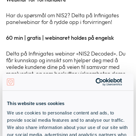
Newsroom
collap
Expan
a
or
Har du spørsmål om NIS2? Delta på Infinigates
sub
Juridisk
collap
panelwebinar for å rydde opp i forvirringen!
Expan
menu
a
or
sub
60 min | gratis | webinaret holdes på engelsk
collap
menu
a
sub
Delta på Infinigates webinar «NIS2 Decoded». Du
menu
får kunnskap og innsikt som hjelper deg med å
veilede kundene dine på veien til samsvar med
regelverket, og som beskytter virksomheten deres
når cybertruslene er mange og risikoen stadig
økende.
Vi forklarer hva som gjelder med de nye kravene,
This website uses cookies
slik at du kan unngå kompleksiteten og fokusere på
We use cookies to personalise content and ads, to
å gi praktiske og konkrete råd til kundene dine.
provide social media features and to analyse our traffic.
We also share information about your use of our site with
Eksperter fra sikkerhetsleverandørene Armis,
our social media, advertising and analytics partners who