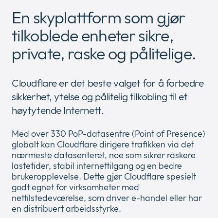
Newsroom
collap
En skyplattform som gjør
Expan
a
or
tilkoblede enheter sikre,
sub
Juridisk
collap
Expan
menu
a
private, raske og pålitelige.
or
sub
collap
menu
a
Cloudflare er det beste valget for å forbedre
sub
menu
sikkerhet, ytelse og pålitelig tilkobling til et
høytytende Internett.
Med over 330 PoP-datasentre (Point of Presence)
globalt kan Cloudflare dirigere trafikken via det
nærmeste datasenteret, noe som sikrer raskere
lastetider, stabil internettilgang og en bedre
brukeropplevelse. Dette gjør Cloudflare spesielt
godt egnet for virksomheter med
nettilstedeværelse, som driver e-handel eller har
en distribuert arbeidsstyrke.