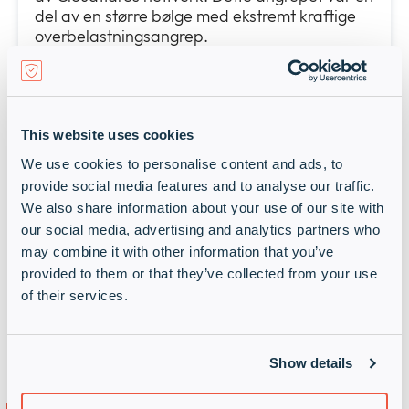
del av en større bølge med ekstremt kraftige
overbelastningsangrep.
Les mer
Nysgjerrig på Cloudflares Zero
This website uses cookies
Trust-plattform?
We use cookies to personalise content and ads, to
provide social media features and to analyse our traffic.
We also share information about your use of our site with
Benytt anledningen til å ta en guidet tur i
our social media, advertising and analytics partners who
Cloudflares Zero Trust-plattform og oppdag
hvor enkelt du kan beskytte virksomheten din!
may combine it with other information that you’ve
Utforsk løsninger som Zero Trust Network
provided to them or that they’ve collected from your use
Access, DNS-filtrering og CASB – alt integrert
of their services.
for maksimal sikkerhet og ytelse.
Test her
Show details