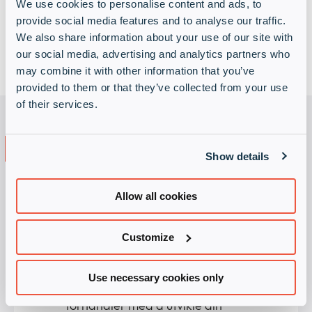
We use cookies to personalise content and ads, to
provide social media features and to analyse our traffic.
We also share information about your use of our site with
our social media, advertising and analytics partners who
may combine it with other information that you’ve
provided to them or that they’ve collected from your use
of their services.
Om Infinigate
Show details
Allow all cookies
Infinigate er en distributør med
fokus på IT-sikkerhet. For
Customize
leverandørene i vår portefølje
tilbyr vi kvalifisert support,
opplæring, markedsførings- og
Use necessary cookies only
salgsstøtte. Vi hjelper deg som er
forhandler med å utvikle din