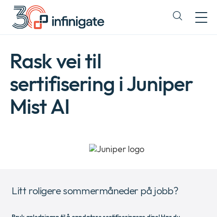
Hopp
til
Expand
innhold
or
collapse
a
Rask vei til
sub
menu
sertifisering i Juniper
Mist AI
Litt roligere sommermåneder på jobb?
Company
Expan
or