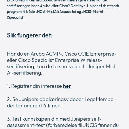
Bruk anledningen til å oppdatere sertifiseringene dine! Har du
Newsroom
collap
sertifiseringer innen Aruba eller Cisco? Da tilbyr Juniper et fast track-
Expan
a
program til både JNCIA-MistAI (Associate) og JNCIS-MistAI
or
sub
(Specialist).
Juridisk
collap
Expan
menu
a
or
sub
Slik fungerer det:
collap
menu
a
sub
Har du en Aruba ACMP-, Cisco CCIE Enterprise-
menu
eller Cisco Specialist Enterprise Wireless-
sertifisering, kan du ta snarveien til Juniper Mist
AI-sertifisering.
1. Registrer din interesse
her
2. Se Junipers opplæringsvideoer i eget tempo –
det tar omtrent 4 timer.
3. Test kunnskapen din med Junipers self-
assessment-test (forberedelse til JNCIS finner du