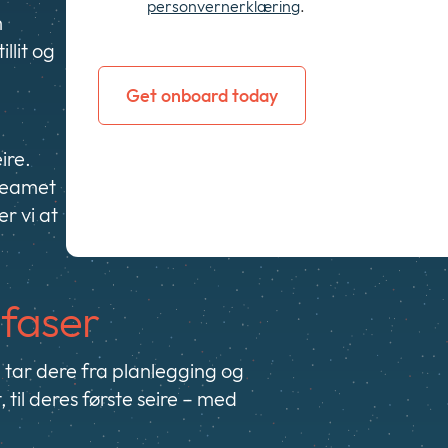
personvernerklæring
.
m
llit og
ire.
teamet
er vi at
 faser
tar dere fra planlegging og
 til deres første seire – med