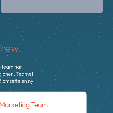
Crew
g-team har
egionen. Teamet
 å omsette en ny
Marketing Team