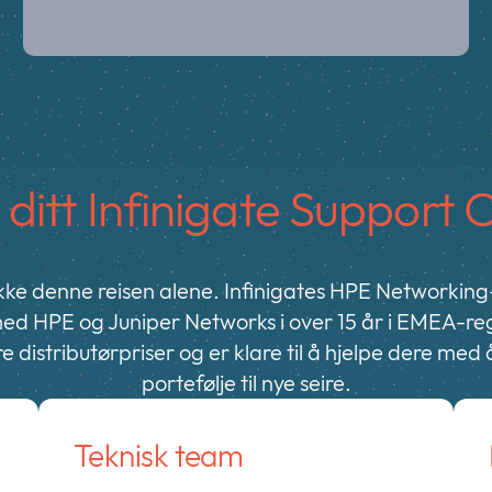
 ditt Infinigate Support 
ikke denne reisen alene. Infinigates HPE Networkin
d HPE og Juniper Networks i over 15 år i EMEA-r
re distributørpriser og er klare til å hjelpe dere med
portefølje til nye seire.
Teknisk team