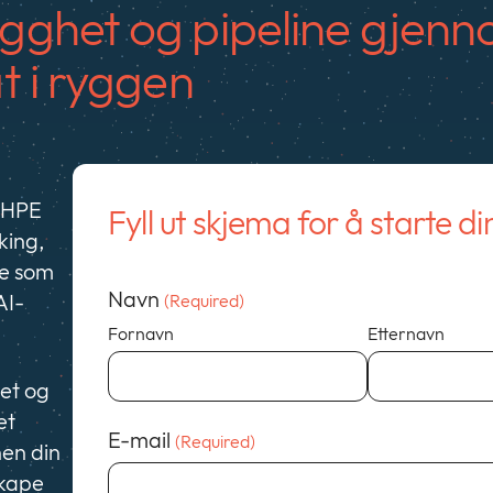
gghet og pipeline gjenn
t i ryggen
 HPE
Fyll ut skjema for å starte di
king,
lje som
Navn
AI-
(Required)
Fornavn
Etternavn
det og
et
E-mail
(Required)
nen din
skape