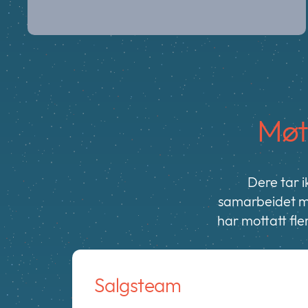
Møt
Dere tar 
samarbeidet me
har mottatt fle
Salgsteam