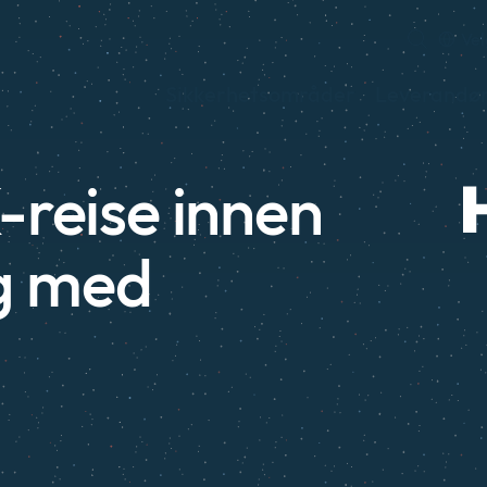
Vel
Sikkerhetsområder
Leverandø
-reise innen
g med