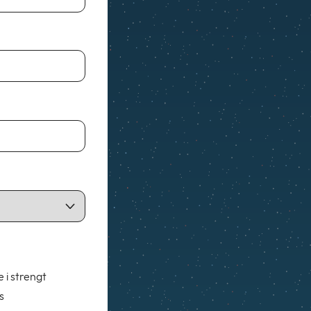
e i strengt
s