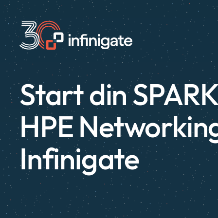
Hopp
til
innhold
Start din SPARK
HPE Networkin
Infinigate