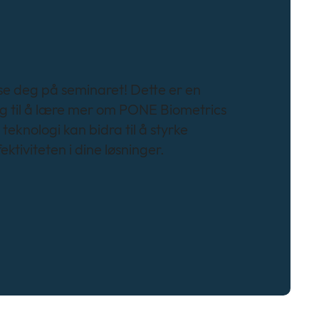
å se deg på seminaret! Dette er en
ng til å lære mer om PONE Biometrics
eknologi kan bidra til å styrke
ektiviteten i dine løsninger.