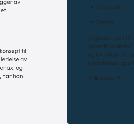
gger av
Use cases
det.
Demo
Vi gleder oss til 
ypperlig anledni
onsept til
og hvordan deres t
 ledelse av
sikkerheten og eff
Conax, og
r, har han
Velkommen!