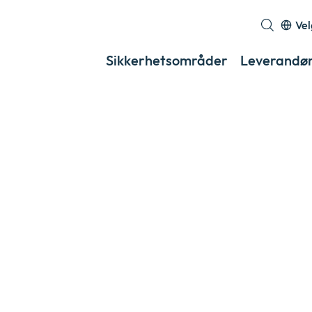
Vel
Sikkerhetsområder
Leverandø
r med PONE
sert autentisering