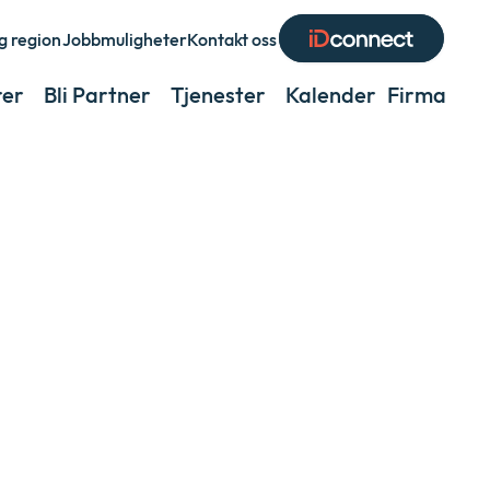
g region
Jobbmuligheter
Kontakt oss
Expand
or
rer
Bli Partner
Tjenester
Kalender
Firma
Exp
collapse
or
a
coll
sub
a
menu
sub
men