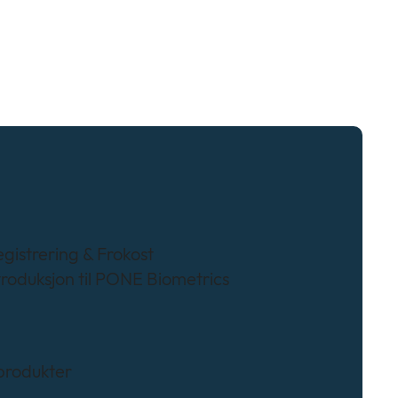
egistrering & Frokost
ntroduksjon til PONE Biometrics
produkter