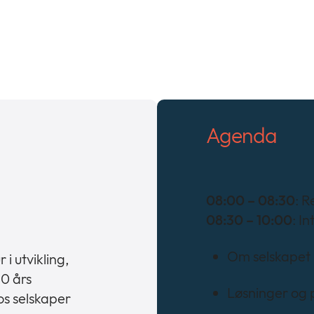
Agenda
08:00 – 08:30
: R
08:30 – 10:00
: I
Om selskapet
i utvikling,
0 års
Løsninger og 
os selskaper