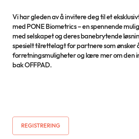
Vi har gleden av å invitere deg til et eksklus
med PONE Biometrics – en spennende mulighet
med selskapet og deres banebrytende løsnin
spesielt tilrettelagt for partnere som ønsker 
forretningsmuligheter og lære mer om den i
bak OFFPAD.
Når: 14. Januar 2025
Hvor: Infinigate AS,
Lysaker Torg
REGISTRERING