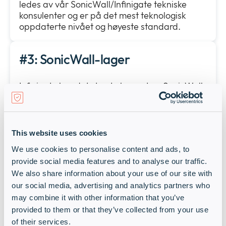
ledes av vår SonicWall/Infinigate tekniske
konsulenter og er på det mest teknologisk
oppdaterte nivået og høyeste standard.
#3: SonicWall-lager
Infinigate har det største lageret av SonicWall-
produkter i Sveits samt i EMEA-regionen. Vi
tilbyr en svært kostnadseffektiv
leveringstjeneste innen 24 timer. Produkter og
løsninger som vi ikke har tilgjengelige
This website uses cookies
umiddelbart, får vi for deg innen noen dager
We use cookies to personalise content and ads, to
med prioritert frakt uten ekstra kostnad
provide social media features and to analyse our traffic.
direkte fra SonicWall.
We also share information about your use of our site with
our social media, advertising and analytics partners who
#4: SonicWall Teknisk pre-sales
may combine it with other information that you’ve
provided to them or that they’ve collected from your use
of their services.
Vi vet hvor viktig det er å støtte våre partnere