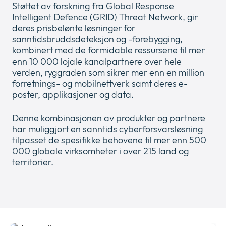
Støttet av forskning fra Global Response
Newsroom
collap
Expan
Intelligent Defence (GRID) Threat Network, gir
a
or
deres prisbelønte løsninger for
sub
Juridisk
collap
sanntidsbruddsdeteksjon og -forebygging,
Expan
menu
a
kombinert med de formidable ressursene til mer
or
sub
enn 10 000 lojale kanalpartnere over hele
collap
menu
verden, ryggraden som sikrer mer enn en million
a
forretnings- og mobilnettverk samt deres e-
sub
poster, applikasjoner og data.
menu
Denne kombinasjonen av produkter og partnere
har muliggjort en sanntids cyberforsvarsløsning
tilpasset de spesifikke behovene til mer enn 500
000 globale virksomheter i over 215 land og
territorier.