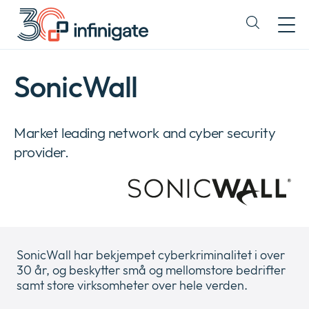
Hopp
til
Expand
innhold
or
collapse
a
SonicWall
sub
menu
Market leading network and cyber security
provider.
SonicWall har bekjempet cyberkriminalitet i over
30 år, og beskytter små og mellomstore bedrifter
samt store virksomheter over hele verden.
Company
Expan
or