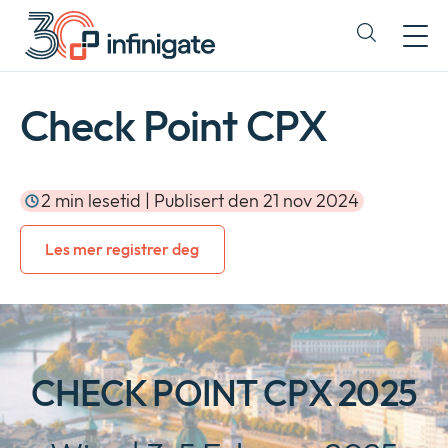
Hopp
til
Expand
innhold
or
collapse
a
Check Point CPX
sub
menu
2 min lesetid | Publisert den 21 nov 2024
Les mer registrer deg
CHECK POINT CPX 2025
Company
Expan
or