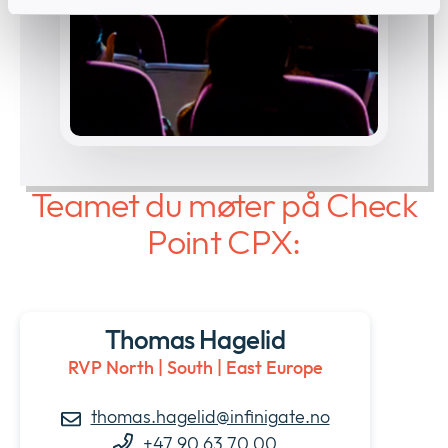
Teamet du møter på Check
Point CPX:
Thomas Hagelid
RVP North | South | East Europe
thomas.hagelid@infinigate.no
+47 90 63 70 00