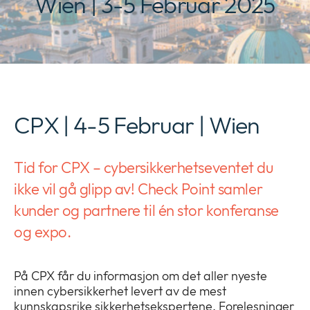
Wien | 3-5 Februar 2025
Newsroom
collap
Expan
a
or
sub
Juridisk
collap
Expan
menu
a
or
sub
collap
menu
a
sub
CPX | 4-5 Februar | Wien
menu
Tid for CPX – cybersikkerhetseventet du
ikke vil gå glipp av! Check Point samler
kunder og partnere til én stor konferanse
og expo.
På CPX får du informasjon om det aller nyeste
innen cybersikkerhet levert av de mest
kunnskapsrike sikkerhetsekspertene. Forelesninger