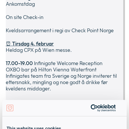
Ankomstdag
On site Check-in
Kveldsarrangement i regi av Check Point Norge
⏰
Tirsdag 4. februar
Heldag CPX på Wien messe.
17.00-19.00
Infinigate Welcome Reception
OXBO bar på Hilton Vienna Waterfront
Infinigates team fra Sverige og Norge inviterer til
ettersnakk, mingling og noe godt å drikke før
kveldens middager.
19.30
Kveldsarrangement i regi av Check Point
Norge
⏰
Onsdag 5. februar
Heldag CPX på Wien messe.
This website uses cookies