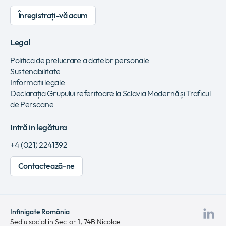
Înregistrați-vă acum
Legal
Politica de prelucrare a datelor personale
Sustenabilitate
Informatii legale
Declarația Grupului referitoare la Sclavia Modernă și Traficul
de Persoane
Intră in legătura
+4 (021) 2241392
Contactează-ne
Infinigate România
Viz
Sediu social in Sector 1, 74B Nicolae