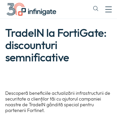
Salt
la
Expand
conținut
or
collapse
a
TradeIN la FortiGate:
sub
menu
discounturi
semnificative
Descoperă beneficiile actualizării infrastructurii de
securitate a clienților tăi cu ajutorul campaniei
noastre de TradeIN gândită special pentru
Company
partenerii Fortinet.
Expan
or