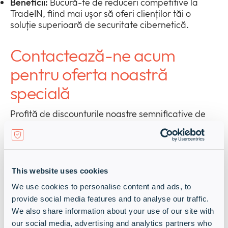
Beneficii:
Bucură-te de reduceri competitive la
TradeIN, fiind mai ușor să oferi clienților tăi o
soluție superioară de securitate cibernetică.
Contactează-ne acum
pentru oferta noastră
specială
Profită de discounturile noastre semnificative de
TradeIN, gândite special pentru partenerii Fortinet.
Este momentul perfect pentru a actualiza
infrastructura de securitate a clienților tăi, în timp
ce beneficiezi de oferte personalizate din partea
echipei noastre.
This website uses cookies
We use cookies to personalise content and ads, to
provide social media features and to analyse our traffic.
Partner with Infinigate and
We also share information about your use of our site with
our social media, advertising and analytics partners who