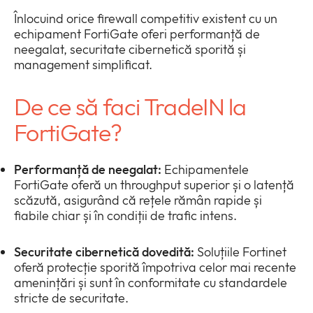
Policies
collap
Înlocuind orice firewall competitiv existent cu un
Expan
a
echipament FortiGate oferi performanță de
or
sub
neegalat, securitate cibernetică sporită și
Events
collap
Expan
menu
management simplificat.
a
or
sub
collap
menu
De ce să faci TradeIN la
a
sub
FortiGate?
menu
Performanță de neegalat:
Echipamentele
FortiGate oferă un throughput superior și o latență
scăzută, asigurând că rețele rămân rapide și
fiabile chiar și în condiții de trafic intens.
Securitate cibernetică dovedită:
Soluțiile Fortinet
oferă protecție sporită împotriva celor mai recente
amenințări și sunt în conformitate cu standardele
stricte de securitate.