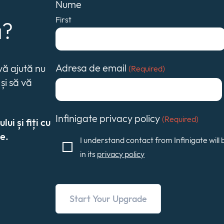
Nume
First
ă?
Adresa de email
ă ajută nu
(Required)
și să vă
Infinigate privacy policy
(Required)
i și fiți cu
e.
I understand contact from Infinigate will 
in its
privacy policy