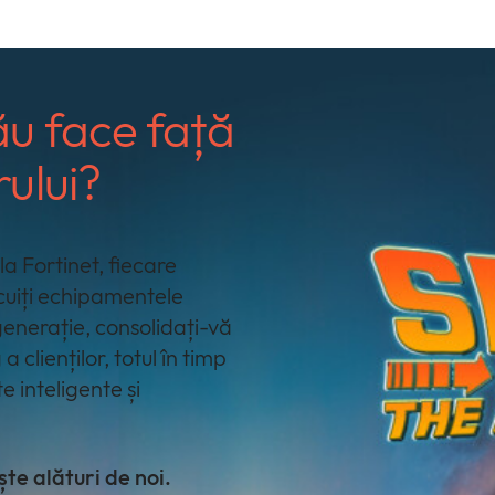
ău face față
rului?
 Fortinet, fiecare
ocuiți echipamentele
 generație, consolidați-vă
 clienților, totul în timp
 inteligente și
ște alături de noi.