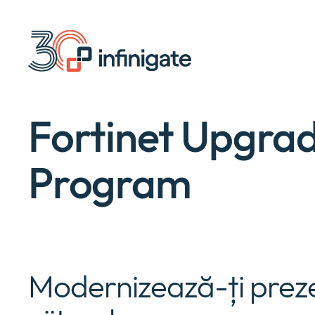
Salt
la
conținut
Fortinet Upgra
Program
Modernizează-ți preze