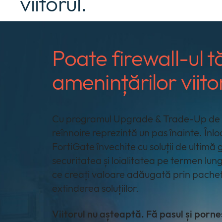
viitorul.
Poate firewall-ul t
amenințărilor viito
Cu programul Upgrade & Trade-Up de la
reînnoire reprezintă un pas înainte. Înl
FortiGate învechite cu soluții de ultimă
securitatea și loialitatea pe termen lung a
ce creați valoare adăugată prin pachete
extinderea soluțiilor.
Viitorul nu așteaptă. Fă pasul și porne