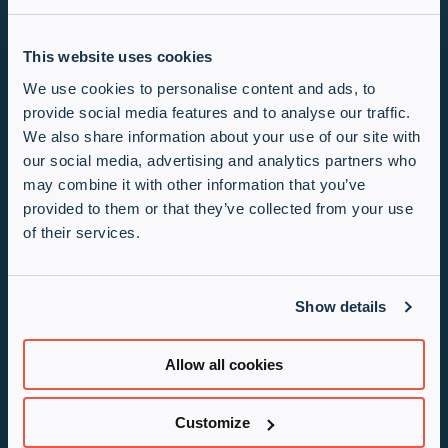
a fi eligibil participării la tragerea la sorti
trebuie să trimiteți reprezentatului Infinigate
oportunitățile Juniper care îndeplinesc
This website uses cookies
pragurile menționate în acești termeni și
We use cookies to personalise content and ads, to
condiții.
provide social media features and to analyse our traffic.
Prin înscrierea în „Program”, fiecare
We also share information about your use of our site with
participant acceptă să respecte „Termeni
our social media, advertising and analytics partners who
și condiții” și deciziile Infinigate, care sunt
may combine it with other information that you’ve
definitive și obligatorii în toate aspectele
provided to them or that they’ve collected from your use
legate de „Program”. Participanții la
of their services.
„Program” vor fi considerați că au acceptat
acești Termeni și condiții.
Premiul
Show details
Premiul acordat în cadrul „Programului”
constă în 2 nopți la evenimentul Juniper
Allow all cookies
Networks din Marrakech. (Hotel, mâncare
și băuturi incluse /
Zborurile sau transportul
Customize
nu sunt incluse
)