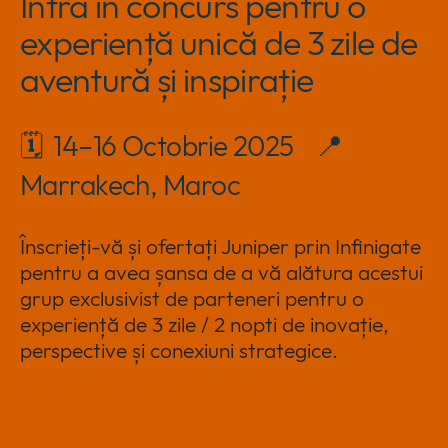
Intră in concurs pentru o
Policies
collap
Expan
experiență unică de 3 zile de
a
or
sub
aventură și inspirație
Events
collap
Expan
menu
a
or
sub
collap
menu
🗓 14–16 Octobrie 2025 📍
a
sub
Marrakech, Maroc
menu
Înscrieți-vă și ofertați Juniper prin Infinigate
pentru a avea șansa de a vă alătura acestui
grup exclusivist de parteneri pentru o
experiență de 3 zile / 2 nopti de inovație,
perspective și conexiuni strategice.