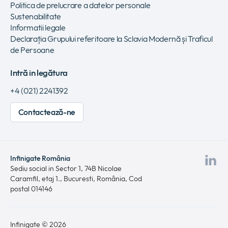
Politica de prelucrare a datelor personale
Sustenabilitate
Informatii legale
Declarația Grupului referitoare la Sclavia Modernă și Traficul
de Persoane
Intră in legătura
+4 (021) 2241392
Contactează-ne
Infinigate România
Viz
Sediu social in Sector 1, 74B Nicolae
Caramfil, etaj 1., Bucuresti, România, Cod
pa
postal 014146
no
Li
Infinigate © 2026