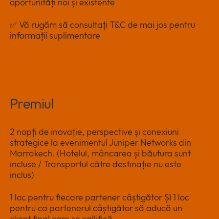
oportunități noi și existente
✅ Vă rugăm să consultați T&C de mai jos pentru
informații suplimentare
Premiul
2 nopți de inovație, perspective și conexiuni
strategice la evenimentul Juniper Networks din
Marrakech. (Hotelul, mâncarea și băutura sunt
incluse / Transportul către destinație nu este
inclus)
1
loc pentru fiecare partener câștigător ȘI 1 loc
pentru ca partenerul câștigător să aducă un
client final care se callifică