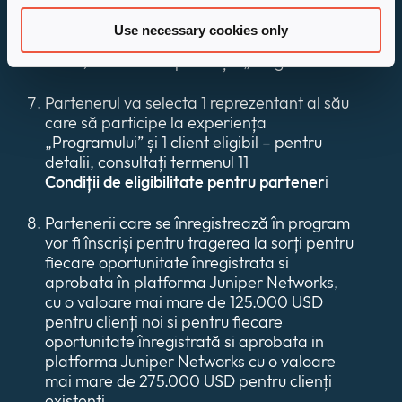
Premiile, selectate prin tragere la sorți, vor
Use necessary cookies only
fi acordate pentru 2 locuri (1 partener + 1
client) în cadrul experienței „Programul”.
Partenerul va selecta 1 reprezentant al său
care să participe la experiența
„Programului” și 1 client eligibil – pentru
detalii, consultați termenul 11
Condiții de eligibilitate pentru partener
i
Partenerii care se înregistrează în program
vor fi înscriși pentru tragerea la sorți pentru
fiecare oportunitate înregistrata si
aprobata în platforma Juniper Networks,
cu o valoare mai mare de 125.000 USD
pentru clienți noi si pentru fiecare
oportunitate înregistrată si aprobata in
platforma Juniper Networks cu o valoare
mai mare de 275.000 USD pentru clienți
existenți.