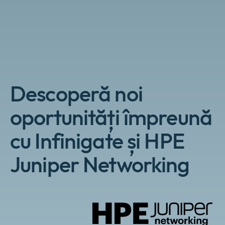
Policies
collap
Expan
a
or
sub
Events
collap
Expan
menu
a
or
sub
collap
menu
a
sub
Descoperă noi
menu
oportunități împreună
cu Infinigate și HPE
Juniper Networking