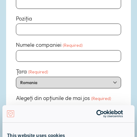
Poziția
Numele companiei
(Required)
Țara
(Required)
Alegeți din opțiunile de mai jos
(Required)
Înregistrare pentru a deveni partener
Juniper
Vreau să vorbesc cu un expert despre
This website uses cookies
activare