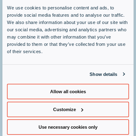
We use cookies to personalise content and ads, to
Rezervă un produs de demo
provide social media features and to analyse our traffic.
We also share information about your use of our site with
Interesat de Juniper POC
our social media, advertising and analytics partners who
may combine it with other information that you’ve
Infinigate privacy policy
(Required)
provided to them or that they’ve collected from your use
of their services.
I understand contact from Infinigate will be
strictly in accordance with the terms set out
in its
privacy policy
.
Show details
Number
Allow all cookies
Customize
Use necessary cookies only