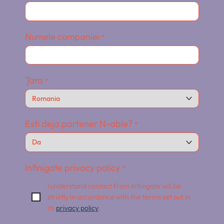
Numele companiei
*
Țara
*
Esti deja partener N-able?
*
Infinigate privacy policy
*
I understand contact from Infinigate will be
strictly in accordance with the terms set out in
its
privacy policy
.