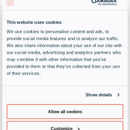
Folosit de peste 25.000
This website uses cookies
We use cookies to personalise content and ads, to
de MSP-uri din
provide social media features and to analyse our traffic.
intreaga lume
We also share information about your use of our site with
our social media, advertising and analytics partners who
may combine it with other information that you’ve
N-able este platforma partner-first
provided to them or that they’ve collected from your use
construita sa iti scaleze practica de
of their services.
securitate fara sa scaleze numarul de
angajati.
Show details
„Cove are tot ce ne trebuie
pentru a fi pregătiți pentru
Allow all cookies
orice situație de urgență. În
Customize