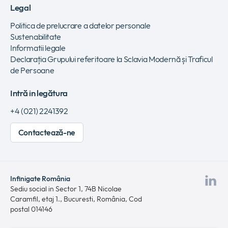
Legal
Politica de prelucrare a datelor personale
Sustenabilitate
Informatii legale
Declarația Grupului referitoare la Sclavia Modernă și Traficul
de Persoane
Intră in legătura
+4 (021) 2241392
Contactează-ne
Infinigate România
Viz
Sediu social in Sector 1, 74B Nicolae
Caramfil, etaj 1., Bucuresti, România, Cod
pa
postal 014146
no