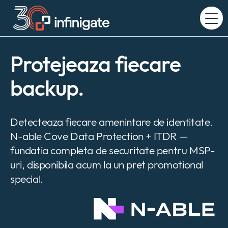
Salt
la
Expand
conținut
or
collapse
a
Protejeaza fiecare
sub
menu
backup.
Detecteaza fiecare amenintare de identitate.
N-able Cove Data Protection + ITDR —
fundatia completa de securitate pentru MSP-
uri, disponibila acum la un pret promotional
special.
Company
Expan
or