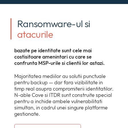
Policies
collap
Expan
a
or
sub
Events
collap
Ransomware-ul si
Expan
menu
a
or
atacurile
sub
collap
menu
a
sub
bazate pe identitate sunt cele mai
menu
costisitoare amenintari cu care se
confrunta MSP-urile si clientii lor astazi.
Majoritatea mediilor au solutii punctuale
pentru backup — dar fara vizibilitate in
timp real asupra compromiterii identitatilor.
N-able Cove si ITDR sunt construite special
pentru a inchide ambele vulnerabilitati
simultan, in cadrul unei singure platforme
gestionate.