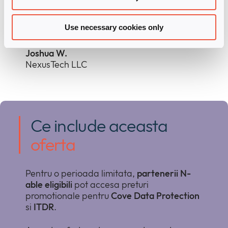
sfârșit, pot dormi liniștit
noaptea.”
Use necessary cookies only
Joshua W.
NexusTech LLC
Ce include aceasta
oferta
Pentru o perioada limitata,
partenerii N-
able eligibili
pot accesa preturi
promotionale pentru
Cove Data Protection
si
ITDR
.