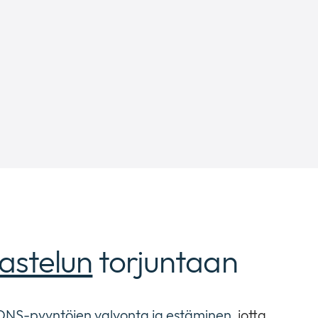
lastelun
torjuntaan
DNS-pyyntöjen valvonta ja estäminen
, jotta