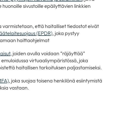
 huonoille sivustoille epäilyttävien linkkien
a varmistetaan, että haitalliset tiedostot eivät
äätelaitesuojaus (EPDR)
, joka pystyy
tamaan haittaohjelmat
aisut,
joiden avulla voidaan “räjäyttää”
a emuloidussa virtuaaliympäristössä, joka
pistettä haitallisen tarkoituksen paljastamiseksi.
MFA)
, joka suojaa toisena henkilönä esiintymistä
uksia vastaan.