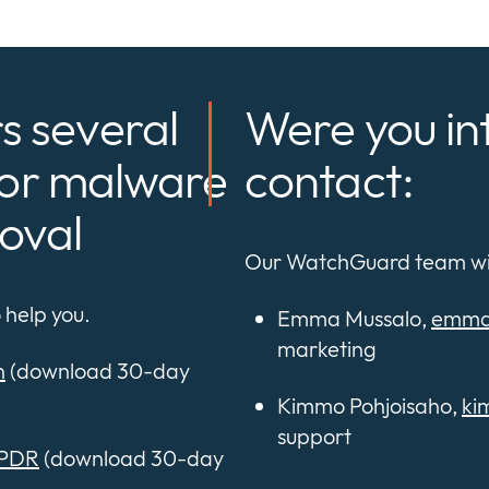
s several
Were you in
 for malware
contact:
oval
Our WatchGuard team will
help you.
Emma Mussalo,
emma.
marketing
n
(download 30-day
Kimmo Pohjoisaho,
ki
support
EPDR
(download 30-day