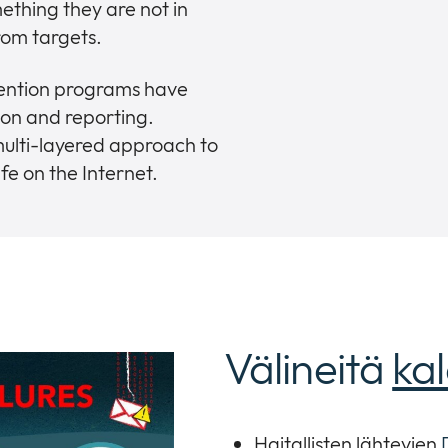
thing they are not in
rom targets.
vention programs have
tion and reporting.
 multi-layered approach to
fe on the Internet.
Välineitä
ka
Haitallisten lähtevien