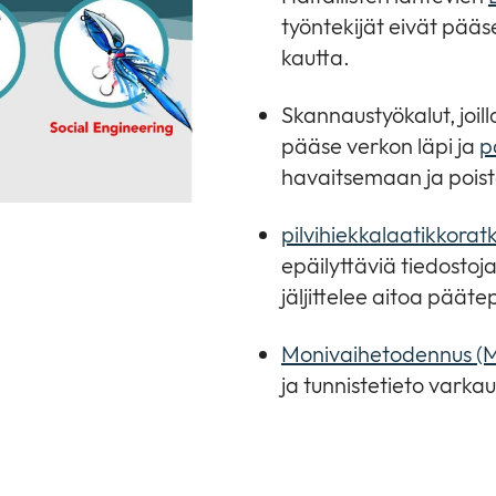
työntekijät eivät pääse
kautta.
Skannaustyökalut, joill
pääse verkon läpi ja
p
havaitsemaan ja pois
pilvihiekkalaatikkoratk
epäilyttäviä tiedostoj
jäljittelee aitoa pääte
Monivaihetodennus (
ja tunnistetieto varka