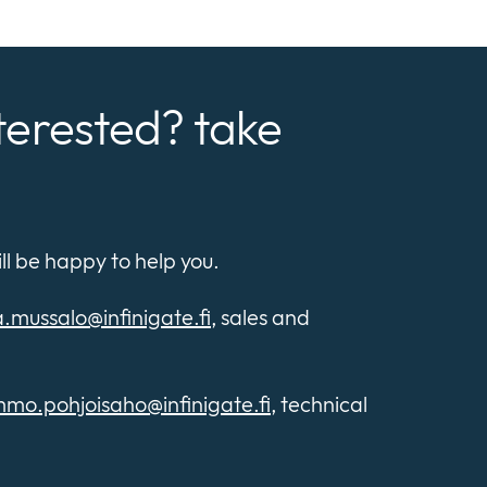
terested? take
 be happy to help you.
mussalo@infinigate.fi
, sales and
mmo.pohjoisaho@infinigate.fi
, technical