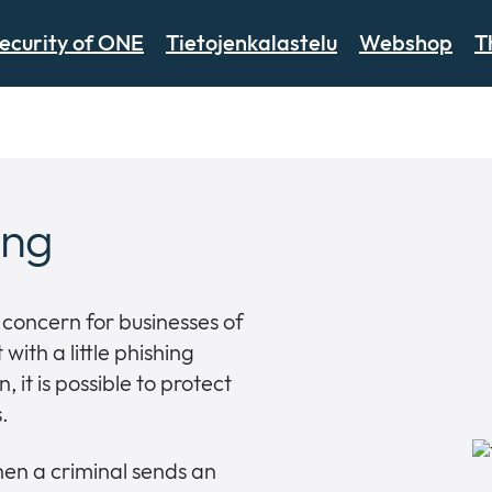
ecurity of ONE
Tietojenkalastelu
Webshop
T
ing
 concern for businesses of
with a little phishing
, it is possible to protect
.
en a criminal sends an