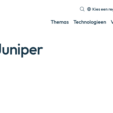
Kies een re
Exp
or
Themas
Technologieen
coll
a
sub
Juniper
men