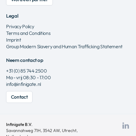
Legal
Privacy Policy
Terms and Conditions
Imprint
Group Modern Slavery and Human Trafficking Statement
Neem contact op
+31 (0) 85 744 2500
Ma - vrij 08:30 - 17:00
info@infinigate.nl
Contact
Infinigate B.V.
Be
Savannahweg 71H, 3542 AW, Utrecht,