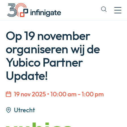
Direct
doorgaan
Expand
naar
or
content
collapse
a
Op 19 november
sub
menu
organiseren wij de
Yubico Partner
Update!
19 nov 2025 • 10:00 am - 1:00 pm
Utrecht