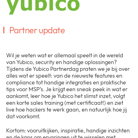
Bedrijf
Expan
or
Nieuws
collap
Expan
Partner update
a
or
sub
Privacy
collap
Expan
menu
a
or
sub
collap
Wil je weten wat er allemaal speelt in de wereld
menu
a
van Yubico, security en handige oplossingen?
sub
Tijdens de Yubico Partnerdag praten we je bij over
menu
alles wat er speelt: van de nieuwste features en
compliance tot handige integraties en praktische
tips voor MSP’s. Je krijgt een sneak peek in wat er
aankomt, leer hoe je Yubico het slimst inzet, volgt
een korte sales training (met certificaat!) en ziet
live hoe hackers te werk gaan, en natuurlijk hoe jij
dat voorkomt.
Kortom: vooruitkijken, inspiratie, handige inzichten
en de kans om ervaringen uit te wisselen met