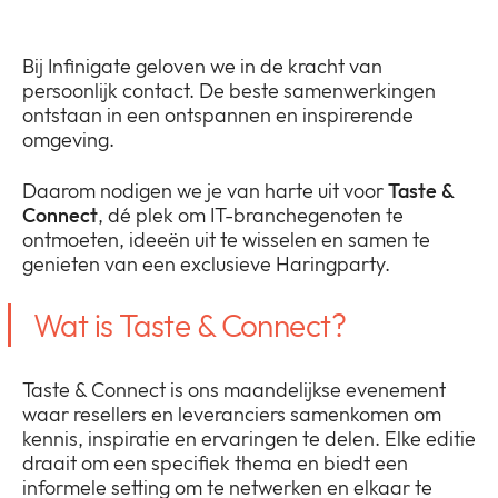
Bedrijf
Expan
or
Bij Infinigate geloven we in de kracht van
Nieuws
collap
Expan
persoonlijk contact. De beste samenwerkingen
a
or
ontstaan in een ontspannen en inspirerende
sub
Privacy
collap
omgeving.
Expan
menu
a
or
sub
Daarom nodigen we je van harte uit voor
Taste &
collap
menu
Connect
, dé plek om IT-branchegenoten te
a
ontmoeten, ideeën uit te wisselen en samen te
sub
genieten van een exclusieve Haringparty.
menu
Wat is Taste & Connect?
Taste & Connect is ons maandelijkse evenement
waar resellers en leveranciers samenkomen om
kennis, inspiratie en ervaringen te delen. Elke editie
draait om een specifiek thema en biedt een
informele setting om te netwerken en elkaar te