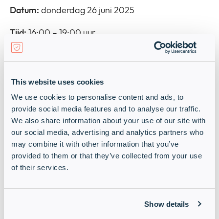
Datum:
donderdag 26 juni 2025
Tijd:
16:00 – 19:00 uur
Locatie:
Savannahweg 71H, 3542 AW, Utrecht
Zien we jou daar? Meld je aan via het formulier!
This website uses cookies
We use cookies to personalise content and ads, to
provide social media features and to analyse our traffic.
We also share information about your use of our site with
our social media, advertising and analytics partners who
may combine it with other information that you’ve
provided to them or that they’ve collected from your use
of their services.
Show details