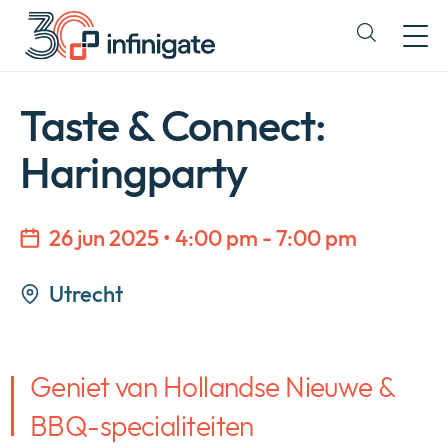
Direct
doorgaan
Expand
naar
or
content
collapse
a
Taste & Connect:
sub
menu
Haringparty
26 jun 2025 • 4:00 pm - 7:00 pm
Utrecht
Geniet van Hollandse Nieuwe &
BBQ-specialiteiten