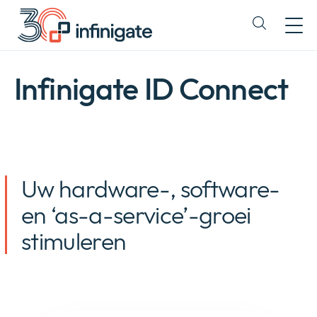
Direct
doorgaan
Expand
naar
or
content
collapse
a
Infinigate ID Connect
sub
menu
Uw hardware-, software-
en ‘as-a-service’-groei
stimuleren