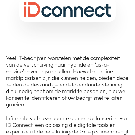
Bedrijf
Expan
or
Nieuws
collap
Expan
a
or
sub
Privacy
collap
Expan
menu
a
or
sub
collap
menu
Veel IT-bedrijven worstelen met de complexiteit
a
van de verschuiving naar hybride en ‘as-a-
sub
service’-leveringsmodellen. Hoewel er online
menu
marktplaatsen zijn die kunnen helpen, bieden deze
zelden de deskundige end-to-endondersteuning
die u nodig hebt om de markt te bespelen, nieuwe
kansen te identificeren of uw bedrijf snel te laten
groeien.
Infinigate vult deze leemte op met de lancering van
ID Connect, een oplossing die digitale tools en
expertise uit de hele Infinigate Groep samenbrengt