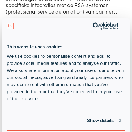
specifieke integraties met de PSA-systemen
(professional service automation) van partners.
Verhoog de competentie van uw
This website uses cookies
bedrijf
We use cookies to personalise content and ads, to
provide social media features and to analyse our traffic.
We also share information about your use of our site with
Met opleiding op maat en on demand kunt u uw
vaardigheden naar een hoger niveau tillen en
our social media, advertising and analytics partners who
consistent geweldige resultaten voor uw klanten
may combine it with other information that you’ve
behalen.
provided to them or that they’ve collected from your use
of their services.
Kenmerken van ID Connect
Show details
Met ID Connect hebt u altijd en overal toegang via
een eenmalige aanmelding tot onze digitale