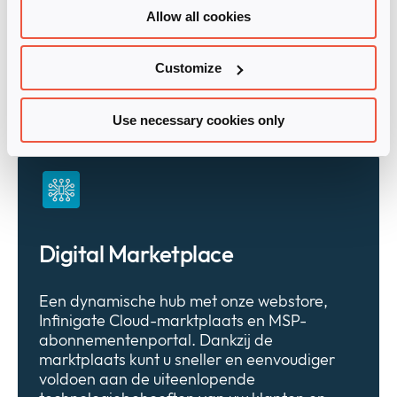
Allow all cookies
diensten van de volgende generatie. In de portal
vindt u alle informatie en tools die u nodig hebt om
uw overgang naar gemengde hardware-,
Customize
software- en ‘as-a-service’-bedrijfsmodellen te
versnellen.
Use necessary cookies only
Digital Marketplace
Een dynamische hub met onze webstore,
Infinigate Cloud-marktplaats en MSP-
abonnementenportal. Dankzij de
marktplaats kunt u sneller en eenvoudiger
voldoen aan de uiteenlopende