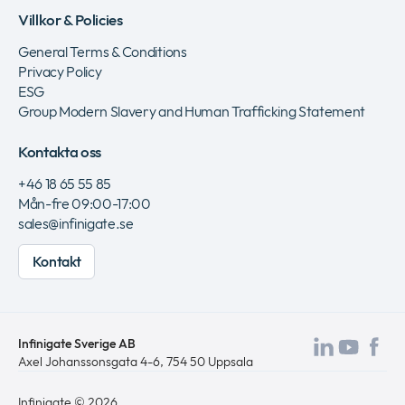
Villkor & Policies
General Terms & Conditions
Privacy Policy
ESG
Group Modern Slavery and Human Trafficking Statement
Kontakta oss
+46 18 65 55 85
Mån-fre 09:00-17:00
sales@infinigate.se
Kontakt
Infinigate Sverige AB
Besök
Besö
Be
Axel Johanssonsgata 4-6, 754 50 Uppsala
vår
vår
vå
Infinigate © 2026