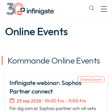
Hoppa
till
Expand
innehåll
or
collapse
a
Online Events
sub
menu
Kommande Online Events
Online Events
Infinigate webinar: Sophos
Partner connect
23 sep 2026 • 10:00 f m - 11:00 f m
För dig som är Sophos-partner och vill veta