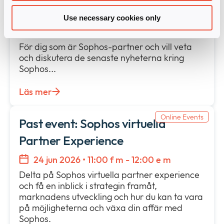
Sophos Partner connect
Use necessary cookies only
2 jun 2026 • 10:00 f m - 11:00 f m
För dig som är Sophos-partner och vill veta
och diskutera de senaste nyheterna kring
Sophos...
Läs mer
Online Events
Past event: Sophos virtuella
Partner Experience
24 jun 2026 • 11:00 f m - 12:00 e m
Delta på Sophos virtuella partner experience
och få en inblick i strategin framåt,
marknadens utveckling och hur du kan ta vara
på möjligheterna och växa din affär med
Sophos.