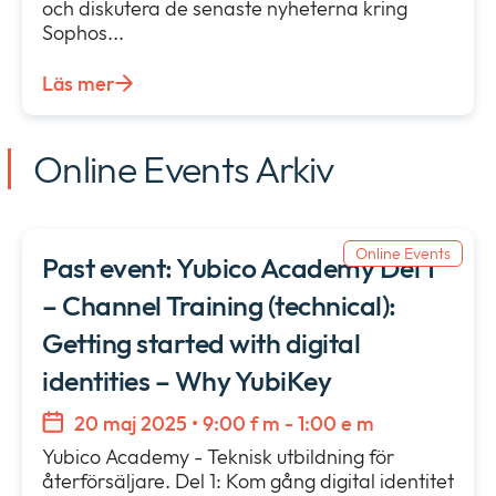
och diskutera de senaste nyheterna kring
Om oss
Expan
Sophos...
or
Nyhetsrum
collap
Läs mer
Expan
a
or
sub
Villkor & policies
collap
Expan
menu
Online Events Arkiv
a
or
sub
collap
menu
a
sub
Online Events
Past event: Yubico Academy Del 1
menu
– Channel Training (technical):
Getting started with digital
identities – Why YubiKey
20 maj 2025 • 9:00 f m - 1:00 e m
Yubico Academy - Teknisk utbildning för
återförsäljare. Del 1: Kom gång digital identitet