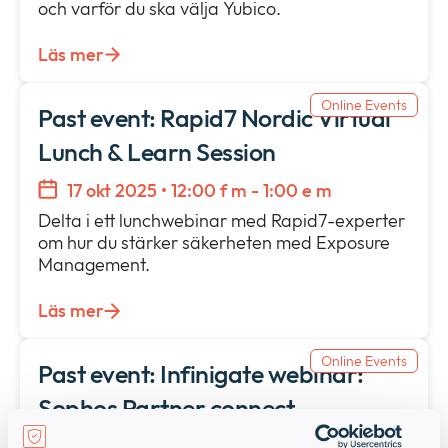
och varför du ska välja Yubico.
Läs mer
Online Events
Past event: Rapid7 Nordic Virtual
Lunch & Learn Session
17 okt 2025 • 12:00 f m - 1:00 e m
Delta i ett lunchwebinar med Rapid7-experter
om hur du stärker säkerheten med Exposure
Management.
Läs mer
Online Events
Past event: Infinigate webinar:
Sophos Partner connect
20 nov 2025 • 10:00 f m - 11:00 f m