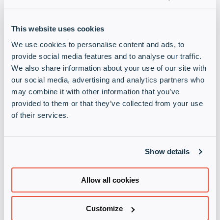
Här delar vi de senaste nyheterna från
Sophos och ger dig en uppdatering om vad
This website uses cookies
som är på gång just…
We use cookies to personalise content and ads, to
provide social media features and to analyse our traffic.
Läs mer
We also share information about your use of our site with
our social media, advertising and analytics partners who
Online Events
Past event: Infinigate webinar:
may combine it with other information that you’ve
Sophos Partner connect
provided to them or that they’ve collected from your use
of their services.
18 mar 2026 • 10:00 f m - 11:00 f m
För dig som är Sophos-partner och vill veta
och diskutera de senaste nyheterna kring
Show details
Sophos...
Allow all cookies
Läs mer
Customize
Online Events
Past event: Infinigate webinar: