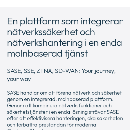
Om oss
Expan
or
En plattform som integrerar
Nyhetsrum
collap
Expan
a
nätverkssäkerhet och
or
sub
Villkor & policies
collap
Expan
nätverkshantering i en enda
menu
a
or
sub
molnbaserad tjänst
collap
menu
a
sub
SASE, SSE, ZTNA, SD-WAN: Your journey,
menu
your way
SASE handlar om att förena nätverk och säkerhet
genom en integrerad, molnbaserad plattform.
Genom att kombinera nätverksfunktioner och
säkerhetstjänster i en enda lösning strävar SASE
efter att effektivisera hanteringen, öka säkerheten
och förbättra prestandan för moderna