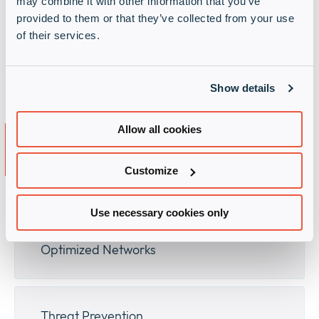
may combine it with other information that you’ve
genomförde sin studie ”Total Economic
provided to them or that they’ve collected from your use
Impact” och kunde konstatera att
of their services.
verksamheter som använder Cato’s SASE
cloud får upp till 246% ROI!
Läs mer
Show details
Produkter hos
Cato
Allow all cookies
Networks
Customize
Use necessary cookies only
Optimized Networks
Threat Prevention