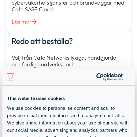
cybersäkerhetstjänster och brandväggar med
Cato SASE Cloud.
Läs mer
Redo att beställa?
Välj från Cato Networks lyxiga, handgjorda
och färdiga nätverks- och
säkerhetserbjudanden. SASE, SSE, ZTNA, SD-
WAN: Your journey, your way!
Läs mer
This website uses cookies
Valuta för pengarna med Cato
We use cookies to personalise content and ads, to
provide social media features and to analyse our traffic.
We also share information about your use of our site with
Stora vinster att göra genom att använda
our social media, advertising and analytics partners who
Cato Networks lösningar! Forrester Consulting