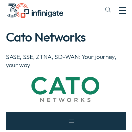
Hoppa
till
Expand
innehåll
or
collapse
a
Cato Networks
sub
menu
SASE, SSE, ZTNA, SD-WAN: Your journey,
your way