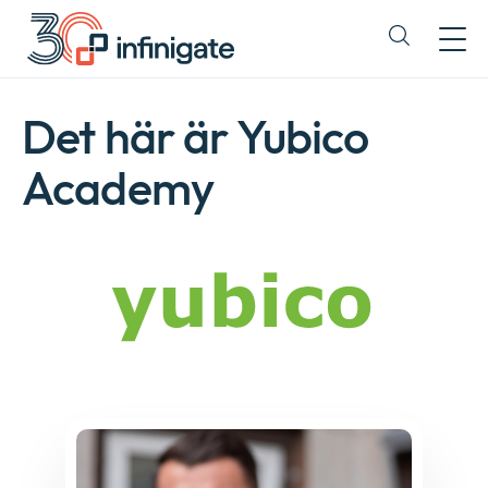
Hoppa
till
Expand
innehåll
or
collapse
a
Det här är Yubico
sub
menu
Academy