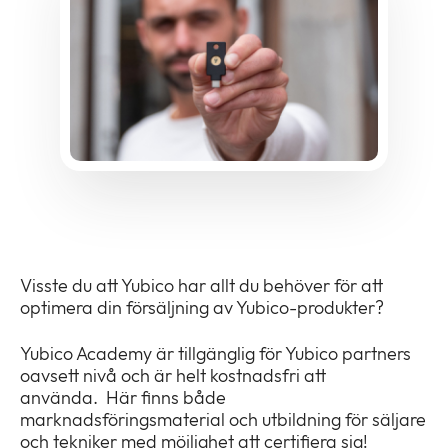
Om oss
Expan
or
Nyhetsrum
collap
Expan
a
or
sub
Villkor & policies
collap
Expan
menu
a
or
sub
collap
menu
a
sub
menu
Visste du att Yubico har allt du behöver för att
optimera din försäljning av Yubico-produkter?
Yubico Academy är tillgänglig för Yubico partners
oavsett nivå och är helt kostnadsfri att
använda. Här finns både
marknadsföringsmaterial och utbildning för säljare
och tekniker med möjlighet att certifiera sig!