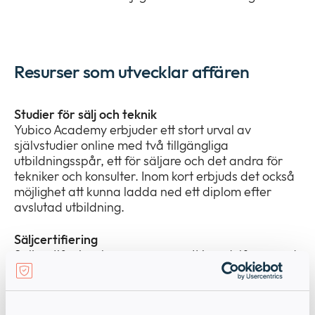
Resurser som utvecklar affären
Studier för sälj och teknik
Yubico Academy erbjuder ett stort urval av
självstudier online med två tillgängliga
utbildningsspår, ett för säljare och det andra för
tekniker och konsulter. Inom kort erbjuds det också
möjlighet att kunna ladda ned ett diplom efter
avslutad utbildning.
Säljcertifiering
Säljcertifieringskursen är uppsatt i modulform med
efterföljande frågor i quiz-format baserat på
inlärningsmodulen. Utbildningarna ger tydliga och
enkla exempel på hur YubiKeys tillför värde och