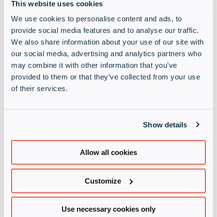
säkerhet oavsett verksamhet och ett första steg
This website uses cookies
mot att erhålla officiell partner status med Yubico.
We use cookies to personalise content and ads, to
provide social media features and to analyse our traffic.
Marknadsföring
We also share information about your use of our site with
Portalen erbjuder ett stort urval av färdiga
kampanjer, briefer, webinar och mycket annat som
our social media, advertising and analytics partners who
hjälper dig att utbilda dina kunder och att
may combine it with other information that you’ve
marknadsföra Yubicos produkter.
provided to them or that they’ve collected from your use
of their services.
Hur får jag access?
Vill du titta närmare? Du får som partner åtkomst
genom att ange din mailadress (jobbmail ) första
Show details
gången du loggar in.
Allow all cookies
Yubico Academy
Customize
Use necessary cookies only