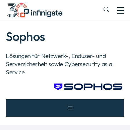
Zum
Inhalt
Expand
wechseln
or
collapse
a
Sophos
sub
menu
Lösungen für Netzwerk-, Enduser- und
Serversicherheit sowie Cybersecurity as a
Service.