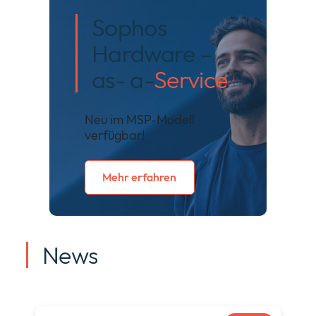
Sophos
Hardware –
as- a-
Service
Neu im MSP-Modell
verfügbar!
Mehr erfahren
News