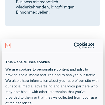
Business mit monatlich
wiederkehrenden, langfristigen
Einnahmequellen.
Lösungen von Sophos
Schützen Sie Systeme und Daten
This website uses cookies
überall –
We use cookies to personalise content and ads, to
Mit innovativen Endpoint-,
provide social media features and to analyse our traffic.
Netzwerk-, E-Mail- und Cloud-
We also share information about your use of our site with
our social media, advertising and analytics partners who
Sicherheitstechnologien
may combine it with other information that you’ve
provided to them or that they’ve collected from your use
of their services.