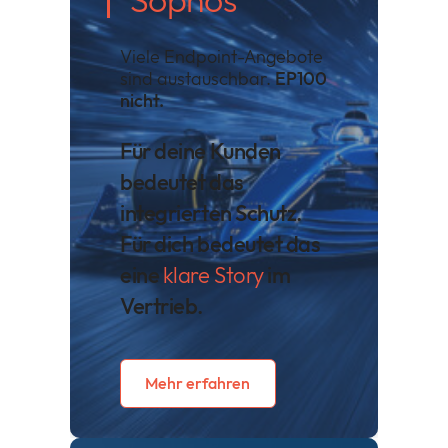
Viele Endpoint-Angebote
sind austauschbar.
EP100
nicht.
Für deine Kunden
bedeutet das
integrierten Schutz.
Für dich bedeutet das
eine
klare Story
im
Vertrieb.
Mehr erfahren