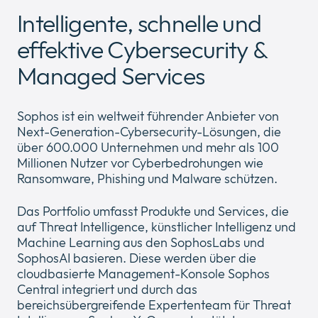
Intelligente, schnelle und
effektive Cybersecurity &
Unternehmen
Expan
Managed Services
or
ID Connect
collap
Expan
a
or
Sophos ist ein weltweit führender Anbieter von
sub
News
collap
Next-Generation-Cybersecurity-Lösungen, die
Expan
menu
a
über 600.000 Unternehmen und mehr als 100
or
sub
Legal & Compliance
Millionen Nutzer vor Cyberbedrohungen wie
collap
Expan
menu
Ransomware, Phishing und Malware schützen.
a
or
sub
collap
menu
Das Portfolio umfasst Produkte und Services, die
a
auf Threat Intelligence, künstlicher Intelligenz und
sub
Machine Learning aus den SophosLabs und
menu
SophosAI basieren. Diese werden über die
cloudbasierte Management-Konsole Sophos
Central integriert und durch das
bereichsübergreifende Expertenteam für Threat