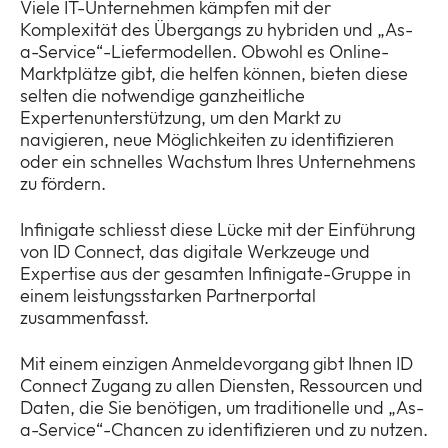
Viele IT-Unternehmen kämpfen mit der
Komplexität des Übergangs zu hybriden und „As-
a-Service“-Liefermodellen. Obwohl es Online-
Unternehmen
Marktplätze gibt, die helfen können, bieten diese
Expan
selten die notwendige ganzheitliche
or
Expertenunterstützung, um den Markt zu
ID Connect
collap
Expan
navigieren, neue Möglichkeiten zu identifizieren
a
or
oder ein schnelles Wachstum Ihres Unternehmens
Infinigate ID Connect
sub
collap
zu fördern.
menu
a
Fordern Sie Zugang zu unserem Partnerportal ID
sub
Connect an
Infinigate schliesst diese Lücke mit der Einführung
menu
von ID Connect, das digitale Werkzeuge und
News
Expertise aus der gesamten Infinigate-Gruppe in
Expan
einem leistungsstarken Partnerportal
or
zusammenfasst.
Legal & Compliance
collap
Expan
a
or
Mit einem einzigen Anmeldevorgang gibt Ihnen ID
sub
collap
Connect Zugang zu allen Diensten, Ressourcen und
menu
a
Daten, die Sie benötigen, um traditionelle und „As-
sub
a-Service“-Chancen zu identifizieren und zu nutzen.
menu