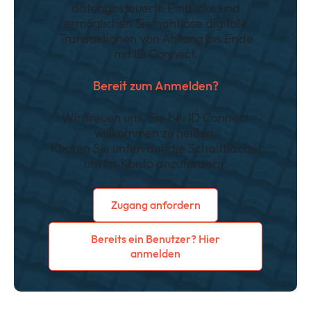
datengesteuerte Einblicke und
ermöglichen Sie nahtlose digitale
Transaktionen von Anfang bis Ende
mit ID Connect.
Bereit zum Anmelden?
Wir freuen uns, Sie bei ID Connect
willkommen zu heißen.
Klicken Sie unten auf die Schaltfläche,
um Ihr Konto anzufordern.
Zugang anfordern
Bereits ein Benutzer? Hier
anmelden