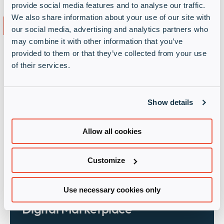
provide social media features and to analyse our traffic.
We also share information about your use of our site with
Funktionen von ID Connect
our social media, advertising and analytics partners who
may combine it with other information that you’ve
ID Connect bietet Ihnen einen Single-Sign-On-
provided to them or that they’ve collected from your use
Zugang zu unseren digitalen Diensten der nächsten
of their services.
Generation, jederzeit und überall. Auf dem Portal
finden Sie alle Informationen und Werkzeuge, die
Sie benötigen, um Ihren Übergang zu gemischten
Show details
Hardware-, Software- und „As-a-Service“-
Geschäftsmodellen zu beschleunigen.
Allow all cookies
Customize
Use necessary cookies only
Digital Marketplace