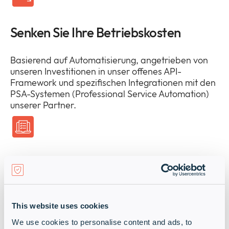
Senken Sie Ihre Betriebskosten
Basierend auf Automatisierung, angetrieben von
unseren Investitionen in unser offenes API-
Framework und spezifischen Integrationen mit den
PSA-Systemen (Professional Service Automation)
unserer Partner.
Qualifizieren Sie Ihr Unternehmen
Maßgeschneiderte Schulungen und
bedarfsgerechte Bildung helfen Ihnen, Ihre
This website uses cookies
Fähigkeiten zu verbessern und konstant großartige
We use cookies to personalise content and ads, to
Ergebnisse für Ihre Kunden zu erzielen.