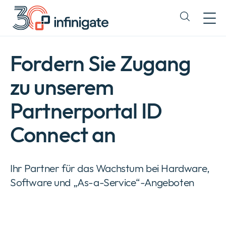
Zum
Inhalt
Expand
wechseln
or
collapse
a
Fordern Sie Zugang
sub
menu
zu unserem
Partnerportal ID
Connect an
Ihr Partner für das Wachstum bei Hardware,
Software und „As-a-Service“-Angeboten