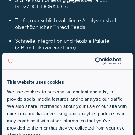
ISO27001, DORA & Co.
Tiefe, menschlich validierte Analysen statt
oberflächlicher Threat Feeds
Schnelle Integration und flexible Pakete
(z.B. mit aktiver Reaktion)
Wer profitiert
besonders?
This website uses cookies
Kritische Infrastrukturen (z.B. Energie,
We use cookies to personalise content and ads, to
Healthcare, Transport)
provide social media features and to analyse our traffic.
We also share information about your use of our site with
Markenstarke Unternehmen &
our social media, advertising and analytics partners who
Finanzdienstleister
may combine it with other information that you’ve
provided to them or that they’ve collected from your use
E-Commerce & Plattformanbieter