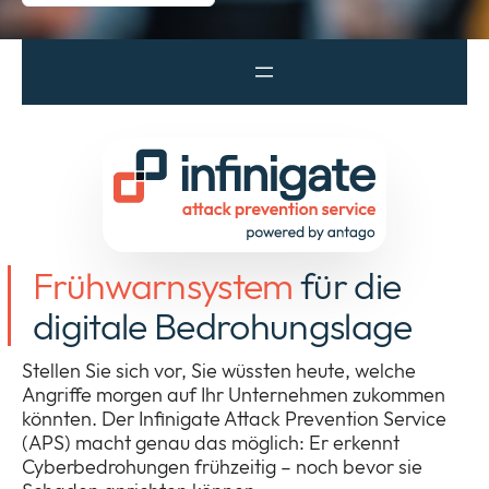
Unternehmen
Expan
or
ID Connect
collap
Expan
a
or
sub
News
collap
Expan
menu
a
or
sub
Legal & Compliance
collap
Expan
menu
a
Frühwarnsystem
für die
or
sub
collap
digitale Bedrohungslage
menu
a
sub
Stellen Sie sich vor, Sie wüssten heute, welche
menu
Angriffe morgen auf Ihr Unternehmen zukommen
könnten. Der Infinigate Attack Prevention Service
(APS) macht genau das möglich: Er erkennt
Cyberbedrohungen frühzeitig – noch bevor sie