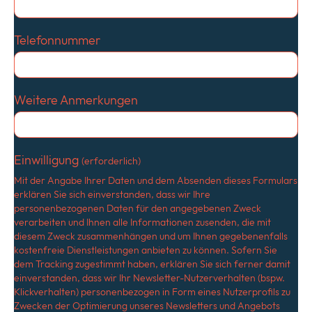
Telefonnummer
Weitere Anmerkungen
Einwilligung
(erforderlich)
Mit der Angabe Ihrer Daten und dem Absenden dieses Formulars
erklären Sie sich einverstanden, dass wir Ihre
personenbezogenen Daten für den angegebenen Zweck
verarbeiten und Ihnen alle Informationen zusenden, die mit
diesem Zweck zusammenhängen und um Ihnen gegebenenfalls
kostenfreie Dienstleistungen anbieten zu können. Sofern Sie
dem Tracking zugestimmt haben, erklären Sie sich ferner damit
einverstanden, dass wir Ihr Newsletter-Nutzerverhalten (bspw.
Klickverhalten) personenbezogen in Form eines Nutzerprofils zu
Zwecken der Optimierung unseres Newsletters und Angebots