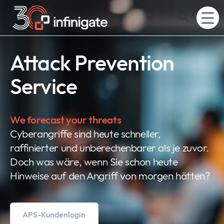
Zum
Inhalt
Expand
wechseln
or
collapse
a
Attack Prevention
sub
menu
Service
We forecast your threats
Cyberangriffe sind heute schneller,
raffinierter und unberechenbarer als je zuvor.
Doch was wäre, wenn Sie schon heute
Hinweise auf den Angriff von morgen hätten?
APS-Kundenlogin