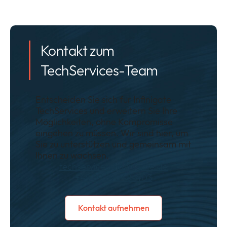
Kontakt zum
TechServices-Team
Entscheiden Sie sich für Infinigate
TechServices und erweitern Sie Ihre
Möglichkeiten, ohne Kompromisse
eingehen zu müssen. Wir sind hier, um
Sie zu unterstützen und gemeinsam mit
Ihnen zu wachsen.
techservices@infinigate.de
+49 89 89048-403
Kontakt aufnehmen