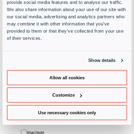
provide social media features and to analyse our traffic.
Fortra
We also share information about your use of our site with
GFI
HID Global
our social media, advertising and analytics partners who
Horizon3.ai
may combine it with other information that you’ve
Hornetsecurity
provided to them or that they’ve collected from your use
HPE Aruba
of their services.
IAC-BOX/Asteas
Illumio
Imperva
Show details
Juniper Networks
Kaspersky
Kaspersky MSP
Allow all cookies
lywand
Customize
Use necessary cookies only
Interessen M-S
macmon