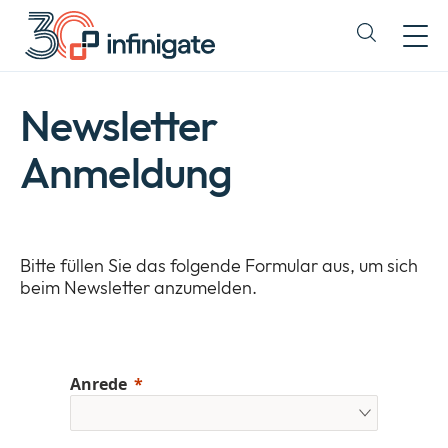
Zum
Inhalt
Expand
wechseln
or
collapse
a
Newsletter
sub
menu
Anmeldung
Bitte füllen Sie das folgende Formular aus, um sich
beim Newsletter anzumelden.
Anrede