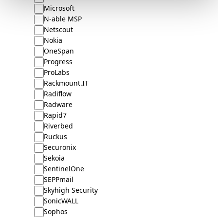
Microsoft
N-able MSP
Netscout
Nokia
OneSpan
Progress
ProLabs
Rackmount.IT
Radiflow
Radware
Rapid7
Riverbed
Ruckus
Securonix
Sekoia
SentinelOne
SEPPmail
Skyhigh Security
SonicWALL
Sophos