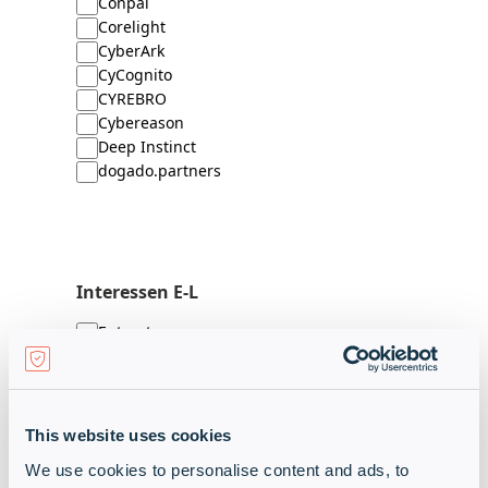
Conpal
Corelight
CyberArk
CyCognito
CYREBRO
Cybereason
Deep Instinct
dogado.partners
Interessen E-L
Entrust
Entrust MSP
Exabeam
Exterro
Extreme Networks
This website uses cookies
Forcepoint
We use cookies to personalise content and ads, to
Fortinet