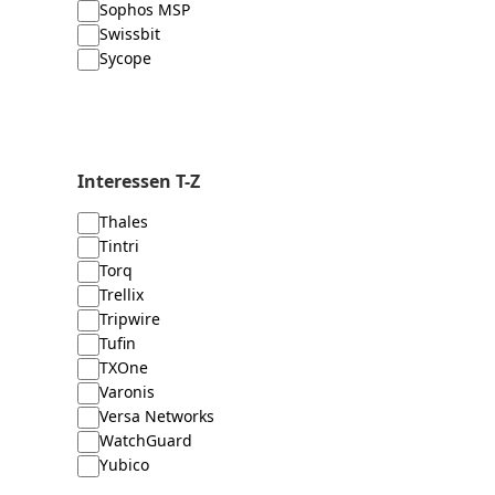
Sophos MSP
Swissbit
Sycope
Interessen T-Z
Thales
Tintri
Torq
Trellix
Tripwire
Tufin
TXOne
Varonis
Versa Networks
WatchGuard
Yubico