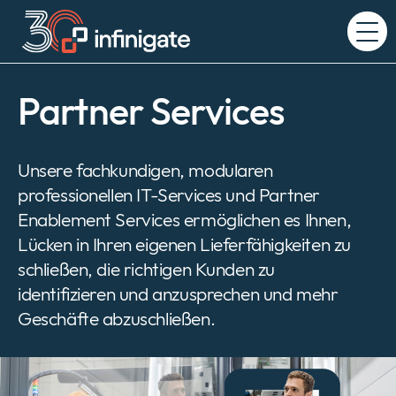
Zum
Inhalt
Expand
wechseln
or
collapse
a
Partner Services
sub
menu
Unsere fachkundigen, modularen
professionellen IT-Services und Partner
Enablement Services ermöglichen es Ihnen,
Lücken in Ihren eigenen Lieferfähigkeiten zu
schließen, die richtigen Kunden zu
identifizieren und anzusprechen und mehr
Geschäfte abzuschließen.