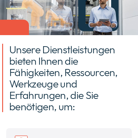
Unternehmen
Expan
or
ID Connect
collap
Expan
a
Unsere Dienstleistungen
or
sub
News
collap
Expan
bieten Ihnen die
menu
a
or
sub
Fähigkeiten, Ressourcen,
Legal & Compliance
collap
Expan
menu
a
or
Werkzeuge und
sub
collap
menu
Erfahrungen, die Sie
a
sub
benötigen, um:
menu