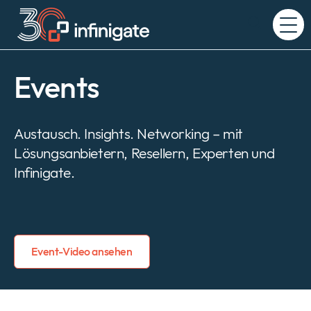
Zum
Inhalt
Expand
wechseln
or
collapse
a
Events
sub
menu
Austausch. Insights. Networking – mit
Lösungsanbietern, Resellern, Experten und
Infinigate.
Event-Video ansehen