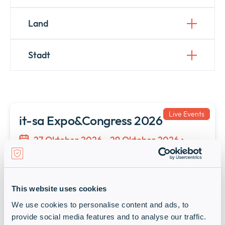
Land
Stadt
Live Events
it-sa Expo&Congress 2026
27 Oktober 2026 - 29 Oktober 2026 •
09:00 - 18:00
Nürnberg
Ende Oktober trifft sich die IT-Security-
This website uses cookies
Branche wieder in Nürnberg: Die it-sa
We use cookies to personalise content and ads, to
Expo&Congress öffnet ihre Türen! Als Home of
provide social media features and to analyse our traffic.
IT Security steht sie für ein umfassendes