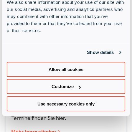
We also share information about your use of our site with
Informationsangebot, Networking und
our social media, advertising and analytics partners who
Wissenstransfer zu Datenschutz und IT-
Sicherheit. Sie ist ein Pflichttermin für alle, die
may combine it with other information that you’ve
für IT-Sicherheit verantwortlich sind.
provided to them or that they’ve collected from your use
of their services.
Mehr herausfinden
Online Events
Show details
Service Spotlights –
Terminübersicht
Allow all cookies
Unsere beliebte Webinarreihe Service
Spotlight geht in die nächste Runde! Hier
Customize
stellen wir regelmäßig die wichtigsten und
spannendsten Infinigate Services vor.
Use necessary cookies only
Kompakt, praxisnah und mit echtem Mehrwert
für Partner, MSPs und IT-Dienstleister. Alle
Termine finden Sie hier.
Mehr herausfinden