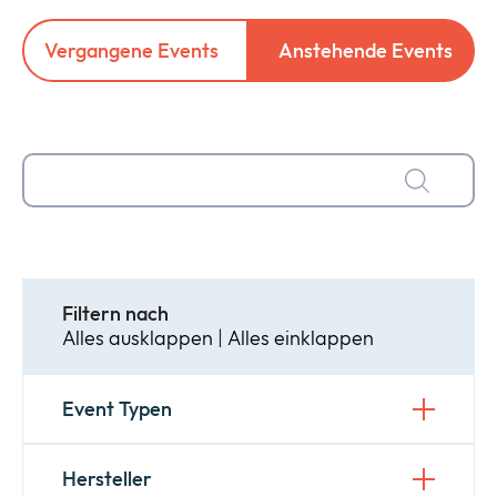
Vergangene Events
Anstehende Events
Unternehmen
Expan
or
ID Connect
collap
Expan
a
or
sub
News
collap
Expan
menu
a
or
sub
Legal & Compliance
collap
Expan
menu
a
or
sub
collap
Filtern nach
menu
a
Alles ausklappen
|
Alles einklappen
sub
menu
Event Typen
Hersteller