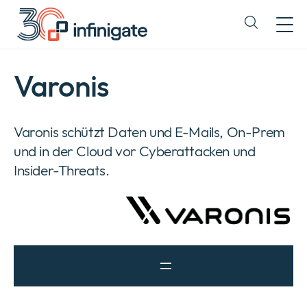
Zum
Inhalt
Expand
wechseln
or
collapse
a
Varonis
sub
menu
Varonis schützt Daten und E-Mails, On-Prem
und in der Cloud vor Cyberattacken und
Insider-Threats.