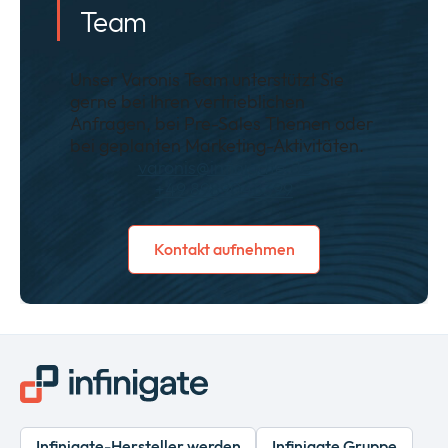
Team
Unser Varonis Team unterstützt Sie
gerne bei Ihren vertrieblichen
Anfragen, bei Pre-Sales Themen oder
bei geplanten Marketing-Aktivitäten.
varonis@infinigate.de
+49 8989048399
Kontakt aufnehmen
Infinigate-Hersteller werden
Infinigate Gruppe