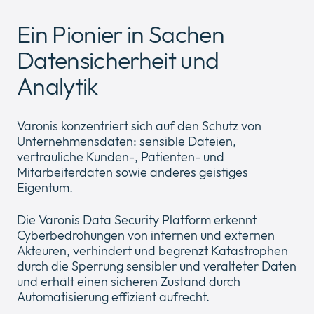
Ein Pionier in Sachen
Unternehmen
Datensicherheit und
Expan
or
Analytik
ID Connect
collap
Expan
a
or
sub
News
collap
Varonis konzentriert sich auf den Schutz von
Expan
menu
a
Unternehmensdaten: sensible Dateien,
or
sub
vertrauliche Kunden-, Patienten- und
Legal & Compliance
collap
Expan
menu
Mitarbeiterdaten sowie anderes geistiges
a
or
Eigentum.
sub
collap
menu
a
Die Varonis Data Security Platform erkennt
sub
Cyberbedrohungen von internen und externen
menu
Akteuren, verhindert und begrenzt Katastrophen
durch die Sperrung sensibler und veralteter Daten
und erhält einen sicheren Zustand durch
Automatisierung effizient aufrecht.