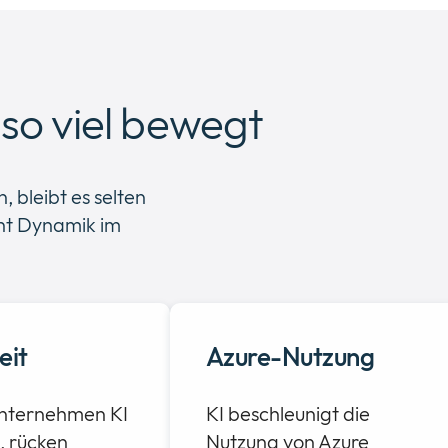
so viel bewegt
 bleibt es selten
eht Dynamik im
eit
Azure-Nutzung
nternehmen KI
KI beschleunigt die
, rücken
Nutzung von Azure