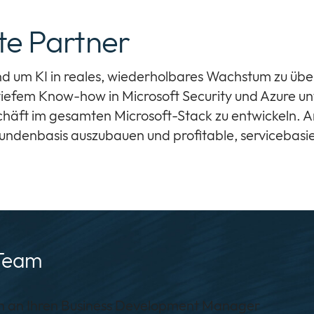
ate Partner
rund um KI in reales, wiederholbares Wachstum zu ü
tiefem Know-how in Microsoft Security und Azure un
schäft im gesamten Microsoft-Stack zu entwickeln. A
Kundenbasis auszubauen und profitable, servicebas
-Team
ch an Ihren Business Development Manager