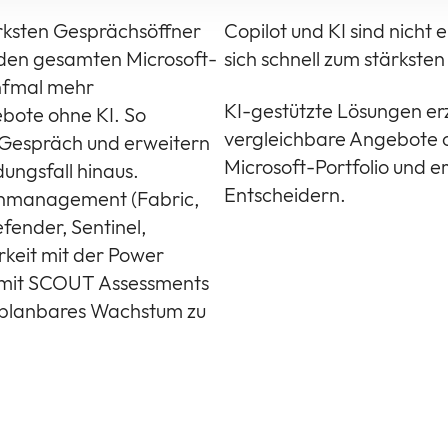
ärksten Gesprächsöffner
Copilot und KI sind nicht
 den gesamten Microsoft-
sich schnell zum stärkste
ünfmal mehr
KI-gestützte Lösungen erz
ebote ohne KI. So
vergleichbare Angebote oh
 Gespräch und erweitern
Microsoft-Portfolio und 
ngsfall hinaus.
Entscheidern.
enmanagement (Fabric,
fender, Sentinel,
rkeit mit der Power
ik mit SCOUT Assessments
n planbares Wachstum zu