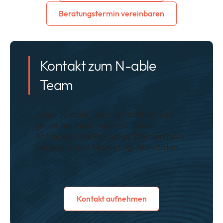
Beratungstermin vereinbaren
Kontakt zum N-able
Team
Unser N-able Team unterstützt Sie
gerne bei Ihren vertrieblichen
Anfragen, bei Pre-Sales Themen oder
bei geplanten Marketing-Aktivitäten.
n-able-msp@infinigate.de
+49 511 515151-96
Kontakt aufnehmen