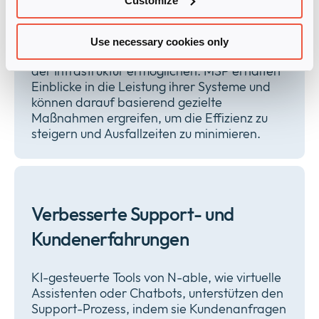
Customize
N-able nutzt KI, um große Mengen an
Systemdaten zu analysieren und Muster zu
Use necessary cookies only
erkennen, die eine proaktive Optimierung
der Infrastruktur ermöglichen. MSP erhalten
Einblicke in die Leistung ihrer Systeme und
können darauf basierend gezielte
Maßnahmen ergreifen, um die Effizienz zu
steigern und Ausfallzeiten zu minimieren.
Verbesserte Support- und
Kundenerfahrungen
KI-gesteuerte Tools von N-able, wie virtuelle
Assistenten oder Chatbots, unterstützen den
Support-Prozess, indem sie Kundenanfragen