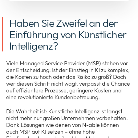
Haben Sie Zweifel an der
Unternehmen
Expan
Einführung von Künstlicher
or
ID Connect
collap
Expan
Intelligenz?
a
or
sub
News
collap
Expan
menu
a
Viele Managed Service Provider (MSP) stehen vor
or
sub
der Entscheidung: Ist der Einstieg in KI zu komplex,
Legal & Compliance
collap
Expan
menu
die Kosten zu hoch oder das Risiko zu groß? Doch
a
or
wer diesen Schritt nicht wagt, verpasst die Chance
sub
collap
auf effizientere Prozesse, geringere Kosten und
menu
a
eine revolutionierte Kundenbetreuung.
sub
menu
Die Wahrheit ist: Künstliche Intelligenz ist längst
nicht mehr nur großen Unternehmen vorbehalten.
Dank Lösungen wie denen von N-able können
auch MSP auf KI setzen – ohne hohe