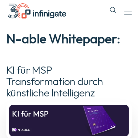
Zum
Inhalt
Expand
wechseln
or
collapse
a
N-able Whitepaper:
sub
menu
KI für MSP
Transformation durch
künstliche Intelligenz