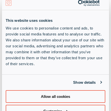
Proaktive Bedrohungserkennung
mit KI
This website uses cookies
We use cookies to personalise content and ads, to
KI wird eingesetzt, um Bedrohungen in
Echtzeit zu erkennen und darauf zu
provide social media features and to analyse our traffic.
reagieren. Das System kann verdächtige
We also share information about your use of our site with
Aktivitäten analysieren und automatisch
our social media, advertising and analytics partners who
Warnungen ausgeben oder
may combine it with other information that you’ve
Gegenmaßnahmen ergreifen, bevor ein
provided to them or that they’ve collected from your use
ernsthafter Vorfall eintritt. Dies verbessert
of their services.
die Sicherheitslage erheblich, indem
potenzielle Risiken frühzeitig identifiziert
werden.
Show details
Allow all cookies
Datenanalyse und Optimierung