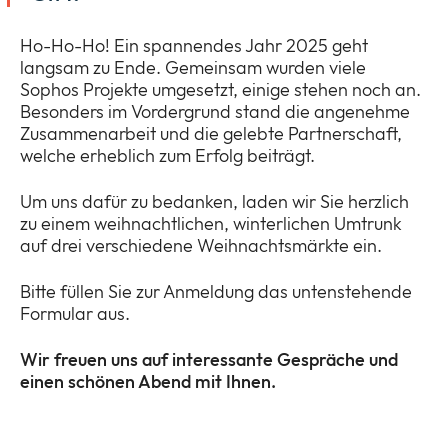
Ho-Ho-Ho! Ein spannendes Jahr 2025 geht
langsam zu Ende. Gemeinsam wurden viele
Unternehmen
Expan
Sophos Projekte umgesetzt, einige stehen noch an.
or
Besonders im Vordergrund stand die angenehme
ID Connect
collap
Expan
Zusammenarbeit und die gelebte Partnerschaft,
a
or
welche erheblich zum Erfolg beiträgt.
sub
News
collap
Expan
menu
a
Um uns dafür zu bedanken, laden wir Sie herzlich
or
sub
zu einem weihnachtlichen, winterlichen Umtrunk
Legal & Compliance
collap
Expan
menu
auf drei verschiedene Weihnachtsmärkte ein.
a
or
sub
collap
Bitte füllen Sie zur Anmeldung das untenstehende
menu
a
Formular aus.
sub
menu
Wir freuen uns auf interessante Gespräche und
einen schönen Abend mit Ihnen.