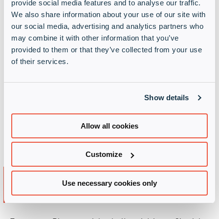
provide social media features and to analyse our traffic.
We also share information about your use of our site with
11. Dezember 2025
our social media, advertising and analytics partners who
ab 17.00 Uhr
may combine it with other information that you’ve
provided to them or that they’ve collected from your use
„Potsdamer Weihnachtszauber“
of their services.
(Blauer Lichterglanz)
Treffpunkt:
Am Brunnen auf dem Luisenplatz
Letzte Details zum Treffpunkt auf dem
Show details
Weihnachtsmarkt und zum Restaurant
erhalten Sie nach Registrierung per E-Mail.
Allow all cookies
Customize
Die Anmeldung ist
Use necessary cookies only
abgeschlossen!