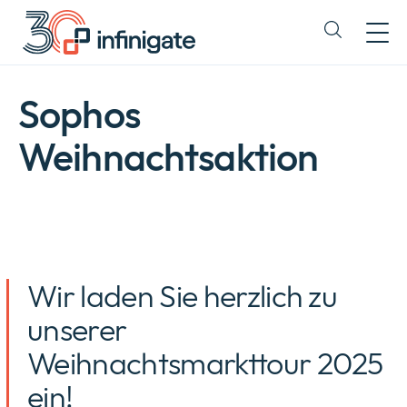
Zum
Inhalt
Expand
wechseln
or
collapse
a
Sophos
sub
menu
Weihnachtsaktion
Wir laden Sie herzlich zu
unserer
Weihnachtsmarkttour 2025
ein!