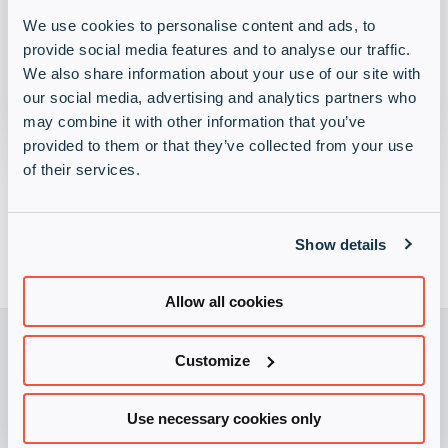
We use cookies to personalise content and ads, to
provide social media features and to analyse our traffic.
We also share information about your use of our site with
our social media, advertising and analytics partners who
may combine it with other information that you’ve
Unsere Auszeichnung in den Kategorien Managed
provided to them or that they’ve collected from your use
Services und Security spiegeln unsere Passion für
of their services.
das wider, was wir machen.
Vielen Dank an unsere Partner für das Vertrauen
Show details
und die top Zusammenarbeit.
Allow all cookies
Customize
Use necessary cookies only
Infinigate-Hersteller werden
Infinigate Gruppe