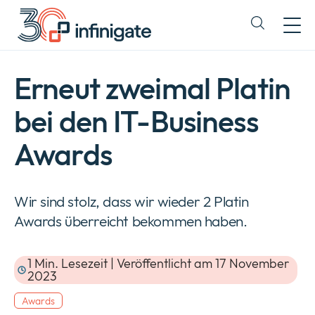
Zum
Inhalt
Expand
wechseln
or
collapse
a
Erneut zweimal Platin
sub
menu
bei den IT-Business
Awards
Wir sind stolz, dass wir wieder 2 Platin
Awards überreicht bekommen haben.
1 Min. Lesezeit | Veröffentlicht am 17 November
2023
Awards