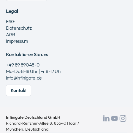
Legal
ESG
Datenschutz
AGB
Impressum
Kontaktieren Sie uns
+49 89 89048-0
Mo-Do 8-18 Uhr | Fr 8-17 Uhr
info@infinigate.de
Kontakt
Infinigate Deutschland GmbH
Besuch
Besu
Be
Richard-Reitzner-Allee 8, 85540 Haar /
München, Deutschland
Sie
Sie
Si