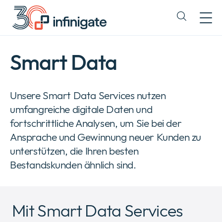
Zum
Inhalt
Expand
wechseln
or
collapse
a
Smart Data
sub
menu
Unsere Smart Data Services nutzen
umfangreiche digitale Daten und
fortschrittliche Analysen, um Sie bei der
Ansprache und Gewinnung neuer Kunden zu
unterstützen, die Ihren besten
Bestandskunden ähnlich sind.
Mit Smart Data Services