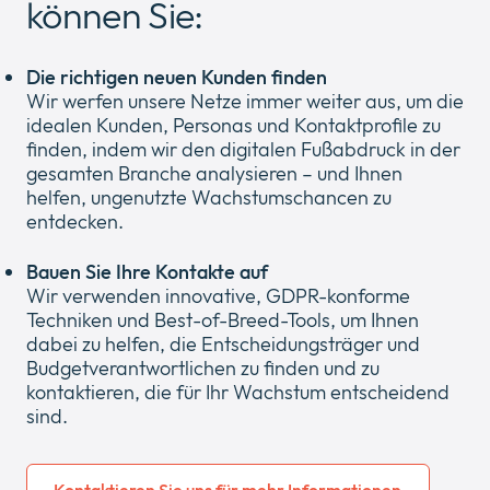
können Sie:
Die richtigen neuen Kunden finden
Unternehmen
Expan
Wir werfen unsere Netze immer weiter aus, um die
or
idealen Kunden, Personas und Kontaktprofile zu
ID Connect
collap
Expan
finden, indem wir den digitalen Fußabdruck in der
a
or
gesamten Branche analysieren – und Ihnen
sub
News
collap
helfen, ungenutzte Wachstumschancen zu
Expan
menu
a
entdecken.
or
sub
Legal & Compliance
collap
Expan
menu
Bauen Sie Ihre Kontakte auf
a
or
Wir verwenden innovative, GDPR-konforme
sub
collap
Techniken und Best-of-Breed-Tools, um Ihnen
menu
a
dabei zu helfen, die Entscheidungsträger und
sub
Budgetverantwortlichen zu finden und zu
menu
kontaktieren, die für Ihr Wachstum entscheidend
sind.
Kontaktieren Sie uns für mehr Informationen