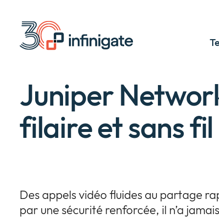
Passer
au
contenu
T
Juniper Network
filaire et sans fil
Des appels vidéo fluides au partage rap
par une sécurité renforcée, il n’a jamai