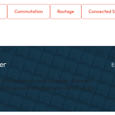
Commutation
Routage
Connected S
er
E
, n’hésitez pas à nous contacter. Envoyez-
t. Nous sommes impatients d’avoir de vos