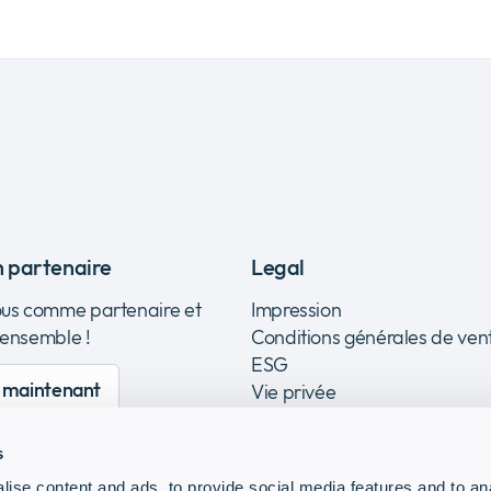
n partenaire
Legal
ous comme partenaire et
Impression
 ensemble !
Conditions générales de ven
ESG
e maintenant
Vie privée
s
ise content and ads, to provide social media features and to anal