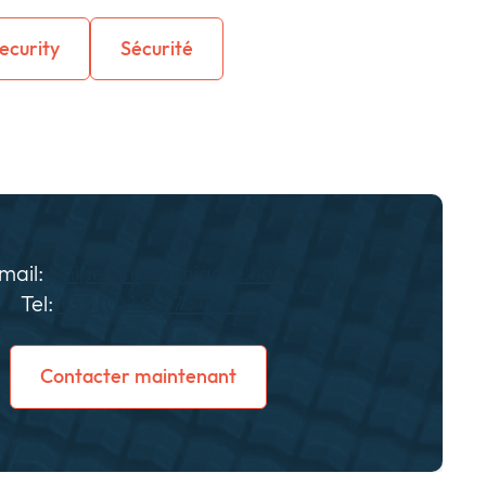
ecurity
Sécurité
mail:
juniper-fr@infinigate.com
Tel:
+33 (0) 1 80 73 04 25
Contacter maintenant