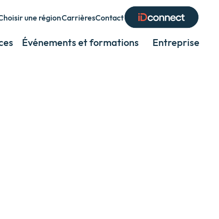
Choisir une région
Carrières
Contact
Expand
or
ces
Événements et formations
Entreprise
Exp
collapse
or
a
coll
sub
a
menu
sub
men