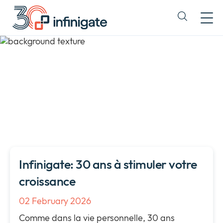
Passer
au
Expand
contenu
or
collapse
a
sub
Toutes les news
menu
Infinigate: 30 ans à stimuler votre
croissance
02 February 2026
Comme dans la vie personnelle, 30 ans