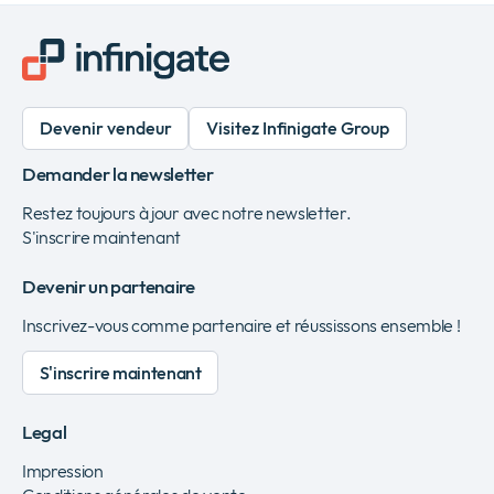
x
t
p
a
Devenir vendeur
Visitez Infinigate Group
g
Demander la newsletter
e
Restez toujours à jour avec notre newsletter.
S'inscrire maintenant
Devenir un partenaire
Inscrivez-vous comme partenaire et réussissons ensemble !
S'inscrire maintenant
Legal
Impression