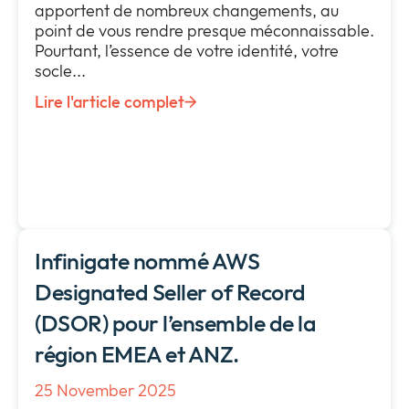
apportent de nombreux changements, au
Entreprise
Expan
point de vous rendre presque méconnaissable.
or
Pourtant, l’essence de votre identité, votre
Newsroom
collap
socle...
Expan
a
or
Lire l'article complet
Toutes les actualités
sub
collap
menu
a
Vie privée
sub
Expan
menu
or
collap
a
sub
menu
Infinigate nommé AWS
Designated Seller of Record
(DSOR) pour l’ensemble de la
région EMEA et ANZ.
25 November 2025