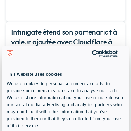
Infinigate étend son partenariat à
valeur ajoutée avec Cloudflare à
toute l’Europe
27 November 2024
Infinigate, qui est actuellement partenaire de
This website uses cookies
Cloudflare en Allemagne, va étendre ce
We use cookies to personalise content and ads, to
partenariat à l'Autriche, la Suisse, le Benelux,
provide social media features and to analyse our traffic.
la France, les pays nordiques, le Roya...
We also share information about your use of our site with
Lire l'article complet
our social media, advertising and analytics partners who
may combine it with other information that you’ve
provided to them or that they’ve collected from your use
of their services.