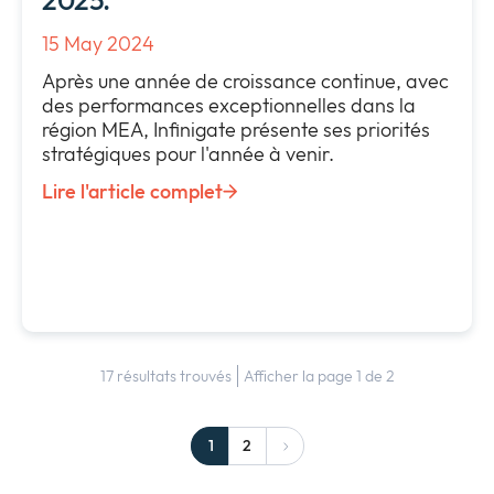
15 May 2024
Après une année de croissance continue, avec
des performances exceptionnelles dans la
région MEA, Infinigate présente ses priorités
stratégiques pour l'année à venir.
Lire l'article complet
17
résultats trouvés
Afficher la page
1
de
2
1
2
N
Page
Page
e